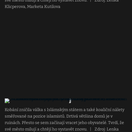
své město milují a chtějí ho vystavět znovu.
|
Zdroj: Lenka
Klicperova, Marketa Kutilova
Kobání zničila válka s Islámským státem a také koaliční nálety
směřované na pozice islamistů. Drtivá většina domů je v
ruinách. Přesto se sem začínají vracet jeho obyvatelé. Tvrdí, že
své město milují a chtějí ho vystavět znovu.
|
Zdroj: Lenka