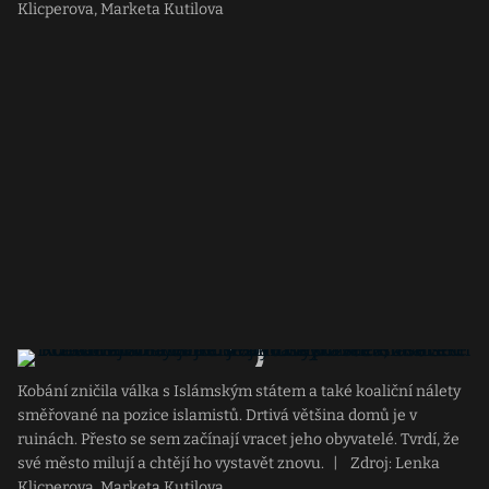
Klicperova, Marketa Kutilova
Kobání zničila válka s Islámským státem a také koaliční nálety
směřované na pozice islamistů. Drtivá většina domů je v
ruinách. Přesto se sem začínají vracet jeho obyvatelé. Tvrdí, že
své město milují a chtějí ho vystavět znovu.
|
Zdroj: Lenka
Klicperova, Marketa Kutilova