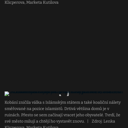
Klicperova, Marketa Kutilova
Kobání zničila válka s Islámským státem a také koaliční nálety
směřované na pozice islamistů. Drtivá většina domů je v
ruinách. Přesto se sem začínají vracet jeho obyvatelé. Tvrdí, že
své město milují a chtějí ho vystavět znovu.
|
Zdroj: Lenka
Klicperova, Marketa Kutilova