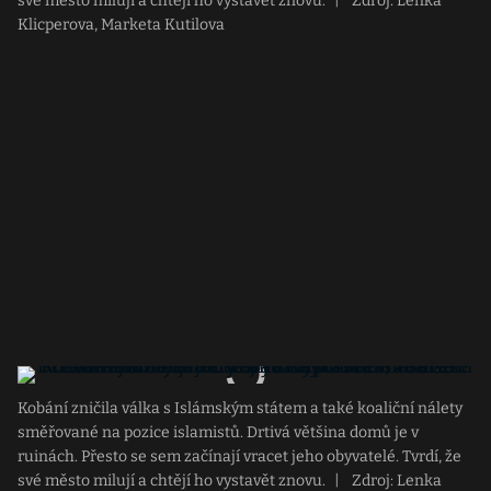
své město milují a chtějí ho vystavět znovu.
|
Zdroj: Lenka
Klicperova, Marketa Kutilova
Kobání zničila válka s Islámským státem a také koaliční nálety
směřované na pozice islamistů. Drtivá většina domů je v
ruinách. Přesto se sem začínají vracet jeho obyvatelé. Tvrdí, že
své město milují a chtějí ho vystavět znovu.
|
Zdroj: Lenka