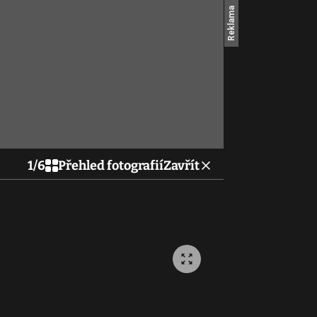
1
/
6
Přehled fotografií
Zavřít