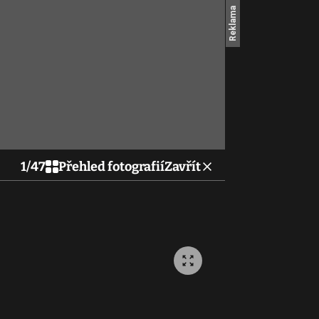
1
/
47
Přehled fotografií
Zavřít