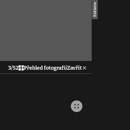
3
/
52
Přehled fotografií
Zavřít