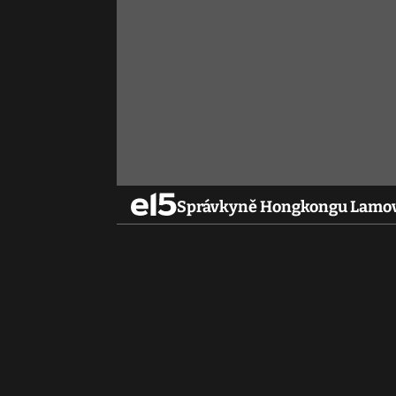
Správkyně Hongkongu Lamová 