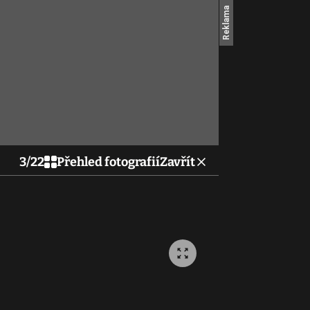
3
/
22
Přehled fotografií
Zavřít