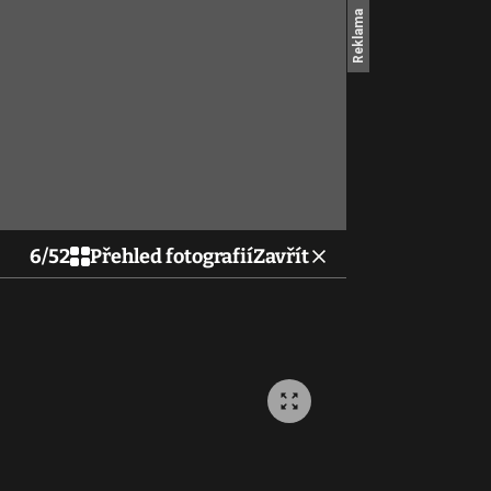
6
/
52
Přehled fotografií
Zavřít