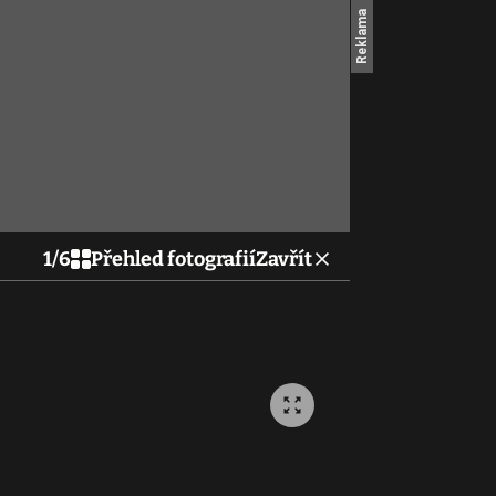
1
/
6
Přehled fotografií
Zavřít