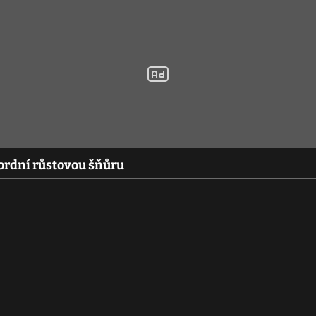
rdní růstovou šňůru