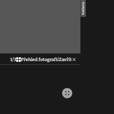
1
/
3
Přehled fotografií
Zavřít