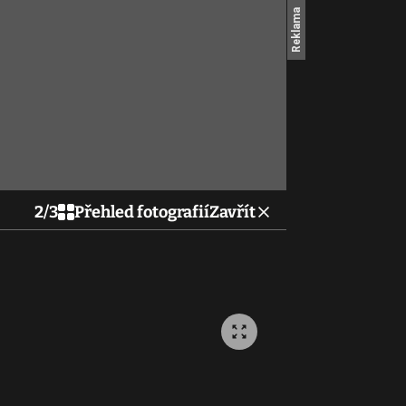
2
/
3
Přehled fotografií
Zavřít