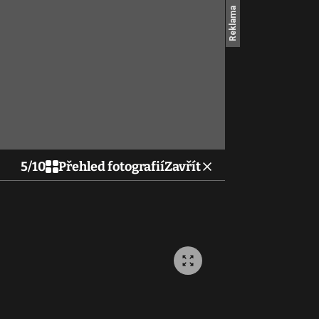
5
/
10
Přehled fotografií
Zavřít