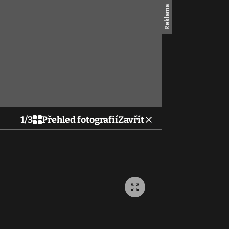
1
/
3
Přehled fotografií
Zavřít