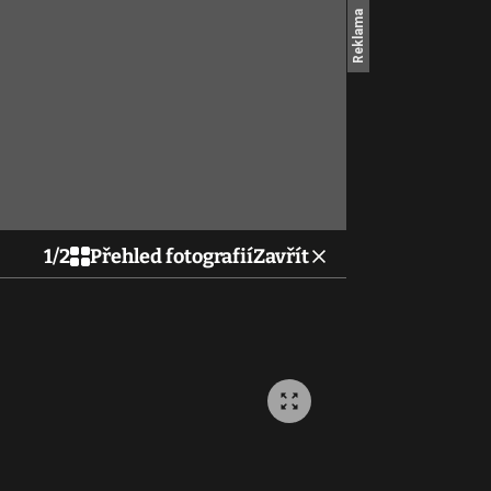
1
/
2
Přehled fotografií
Zavřít