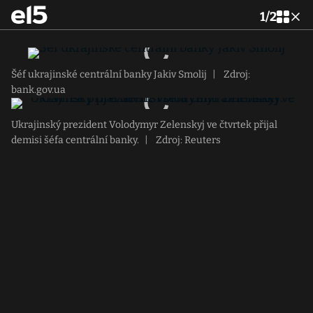
1
/
2
Šéf ukrajinské centrální banky Jakiv Smolij
|
Zdroj:
bank.gov.ua
Ukrajinský prezident Volodymyr Zelenskyj ve čtvrtek přijal
demisi šéfa centrální banky.
|
Zdroj: Reuters