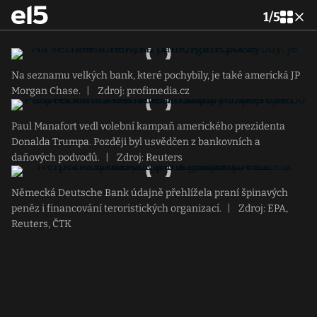
1
/
5
Na seznamu velkých bank, které pochybily, je také americká JP
Morgan Chase.
|
Zdroj: profimedia.cz
Paul Manafort vedl volební kampaň amerického prezidenta
Donalda Trumpa. Později byl usvědčen z bankovních a
daňových podvodů.
|
Zdroj: Reuters
Německá Deutsche Bank údajně přehlížela praní špinavých
peněz i financování teroristických organizací.
|
Zdroj: EPA,
Reuters, ČTK