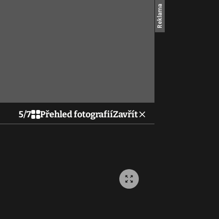
5
/
7
Přehled fotografií
Zavřít