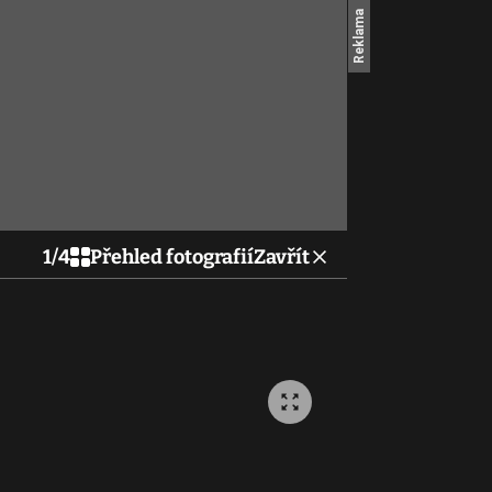
1
/
4
Přehled fotografií
Zavřít