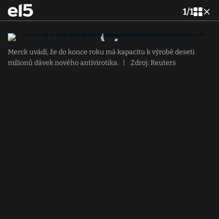
1
/
1
Merck uvádí, že do konce roku má kapacitu k výrobě deseti
milionů dávek nového antivirotika.
|
Zdroj: Reuters