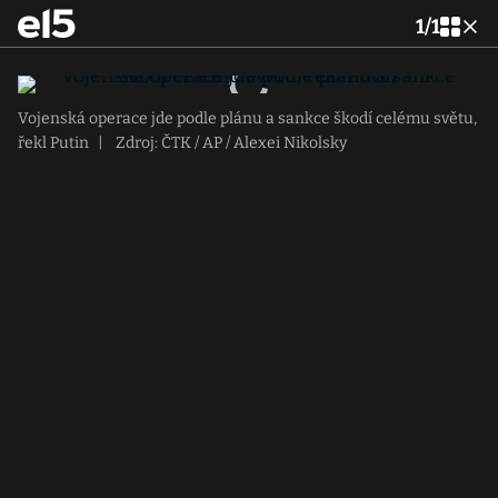
1
/
1
Vojenská operace jde podle plánu a sankce škodí celému světu,
řekl Putin
|
Zdroj: ČTK / AP / Alexei Nikolsky