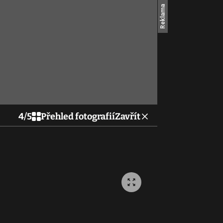
4
/
5
Přehled fotografií
Zavřít