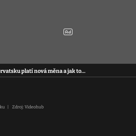
rvatsku platí nová měna a jak to…
sku
|
Zdroj: Videohub