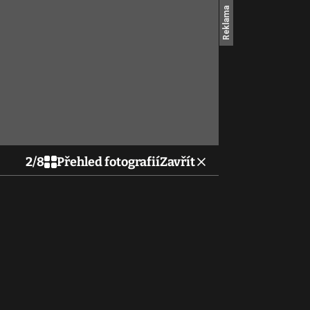
2
/
8
Přehled fotografií
Zavřít