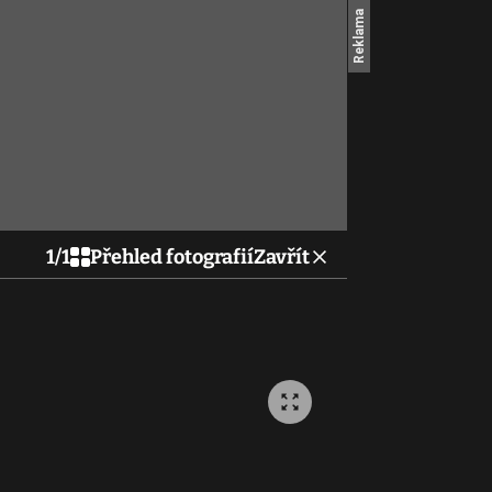
1
/
1
Přehled fotografií
Zavřít