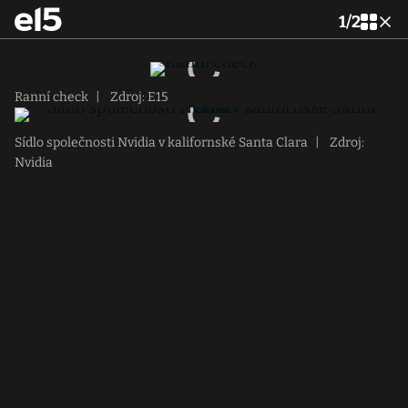
1
/
2
Ranní check
|
Zdroj: E15
Sídlo společnosti Nvidia v kalifornské Santa Clara
|
Zdroj:
Nvidia