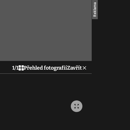
1
/
1
Přehled fotografií
Zavřít