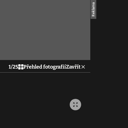
1
/
25
Přehled fotografií
Zavřít