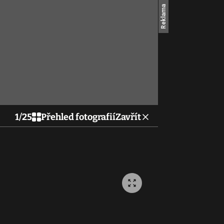
1
/
25
Přehled fotografií
Zavřít