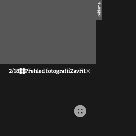
2
/
18
Přehled fotografií
Zavřít