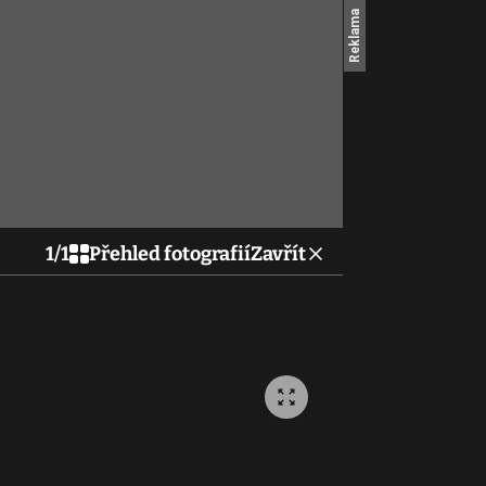
1
/
1
Přehled fotografií
Zavřít