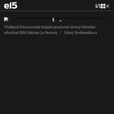
1
/
1
Vůdkyně francouzské krajně pravicové strany Národní
sdružení (RN) Marine Le Penová.
|
Zdroj: Profimedia.cz