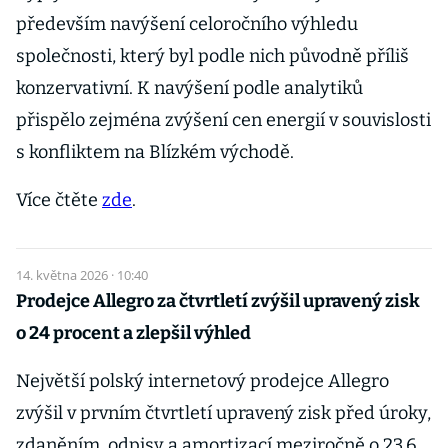
především navýšení celoročního výhledu
společnosti, který byl podle nich původně příliš
konzervativní. K navýšení podle analytiků
přispělo zejména zvýšení cen energií v souvislosti
s konfliktem na Blízkém východě.
Více čtěte
zde
.
14. května 2026 · 10:40
Prodejce Allegro za čtvrtletí zvýšil upravený zisk
o 24 procent a zlepšil výhled
Největší polský internetový prodejce Allegro
zvýšil v prvním čtvrtletí upravený zisk před úroky,
zdaněním, odpisy a amortizací meziročně o 23,6