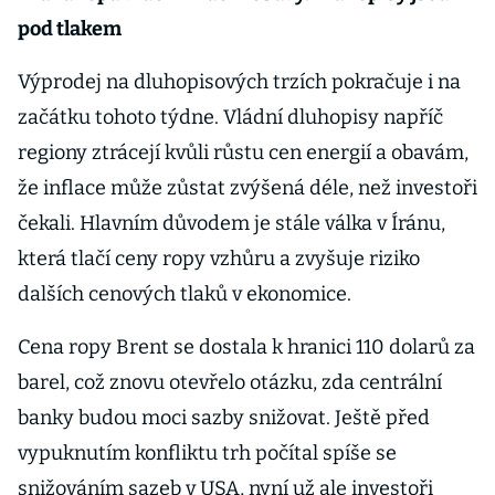
pod tlakem
Výprodej na dluhopisových trzích pokračuje i na
začátku tohoto týdne. Vládní dluhopisy napříč
regiony ztrácejí kvůli růstu cen energií a obavám,
že inflace může zůstat zvýšená déle, než investoři
čekali. Hlavním důvodem je stále válka v Íránu,
která tlačí ceny ropy vzhůru a zvyšuje riziko
dalších cenových tlaků v ekonomice.
Cena ropy Brent se dostala k hranici 110 dolarů za
barel, což znovu otevřelo otázku, zda centrální
banky budou moci sazby snižovat. Ještě před
vypuknutím konfliktu trh počítal spíše se
snižováním sazeb v USA, nyní už ale investoři