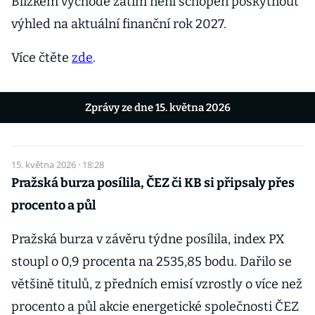
Blízkém východě zatím není schopen poskytnout
výhled na aktuální finanční rok 2027.
Více čtěte
zde
.
Zprávy ze dne 15. května 2026
15. května 2026 · 18:28
Pražská burza posílila, ČEZ či KB si připsaly přes
procento a půl
Pražská burza v závěru týdne posílila, index PX
stoupl o 0,9 procenta na 2535,85 bodu. Dařilo se
většině titulů, z předních emisí vzrostly o více než
procento a půl akcie energetické společnosti ČEZ