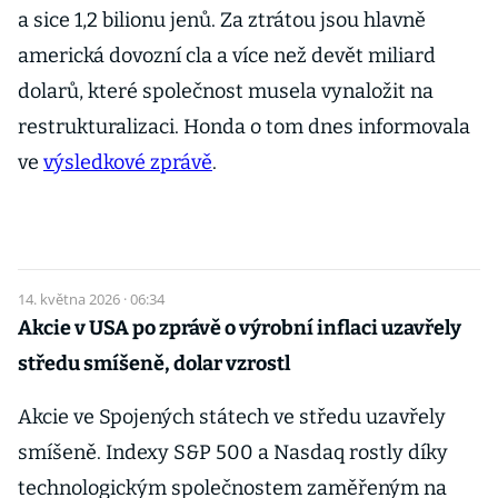
a sice 1,2 bilionu jenů. Za ztrátou jsou hlavně
americká dovozní cla a více než devět miliard
dolarů, které společnost musela vynaložit na
restrukturalizaci. Honda o tom dnes informovala
ve
výsledkové zprávě
.
14. května 2026 · 06:34
Akcie v USA po zprávě o výrobní inflaci uzavřely
středu smíšeně, dolar vzrostl
Akcie ve Spojených státech ve středu uzavřely
smíšeně. Indexy S&P 500 a Nasdaq rostly díky
technologickým společnostem zaměřeným na