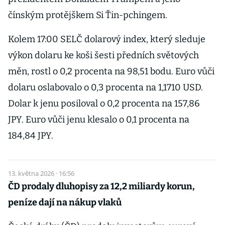
čínským protějškem Si Ťin-pchingem.
Kolem 17:00 SELČ dolarový index, který sleduje
výkon dolaru ke koši šesti předních světových
měn, rostl o 0,2 procenta na 98,51 bodu. Euro vůči
dolaru oslabovalo o 0,3 procenta na 1,1710 USD.
Dolar k jenu posiloval o 0,2 procenta na 157,86
JPY. Euro vůči jenu klesalo o 0,1 procenta na
184,84 JPY.
13. května 2026 · 16:56
ČD prodaly dluhopisy za 12,2 miliardy korun,
peníze dají na nákup vlaků