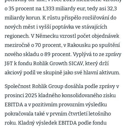
o 35 procent na 1,333 miliardy eur, tedy asi 32,3
miliardy korun. K růstu přispělo rozšiřování do
nových měst i vyšší poptávka ve stávajících
regionech. V Německu vzrostl počet objednávek
meziročně o 70 procent, v Rakousku po spuštění
nového skladu o 89 procent. Vyplývá to ze zprávy
J&T k fondu Rohlik Growth SICAV, který drží
akciový podíl ve skupině jako své hlavní aktivum.
Společnost Rohlik Group dosáhla podle zprávy v
prosinci 2025 kladného konsolidovaného zisku
EBITDA a v pozitivním provozním výsledku
pokračovala také v prvním čtvrtletí letošního
roku. Kladný výsledek EBITDA podle fondu