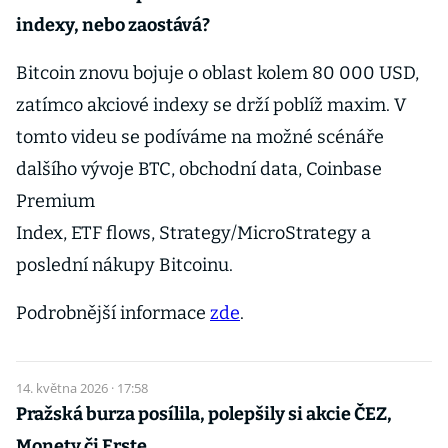
indexy, nebo zaostává?
Bitcoin znovu bojuje o oblast kolem 80 000 USD,
zatímco akciové indexy se drží poblíž maxim. V
tomto videu se podíváme na možné scénáře
dalšího vývoje BTC, obchodní data, Coinbase
Premium
Index, ETF flows, Strategy/MicroStrategy a
poslední nákupy Bitcoinu.
Podrobnější informace
zde
.
14. května 2026 · 17:58
Pražská burza posílila, polepšily si akcie ČEZ,
Monety či Erste