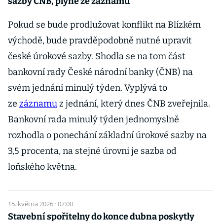
sazby ČNB, plyne ze záznamu
Pokud se bude prodlužovat konflikt na Blízkém
východě, bude pravděpodobně nutné upravit
české úrokové sazby. Shodla se na tom část
bankovní rady České národní banky (ČNB) na
svém jednání minulý týden. Vyplývá to
ze
záznamu
z jednání, který dnes ČNB zveřejnila.
Bankovní rada minulý týden jednomyslně
rozhodla o ponechání základní úrokové sazby na
3,5 procenta, na stejné úrovni je sazba od
loňského května.
15. května 2026 · 07:00
Stavební spořitelny do konce dubna poskytly