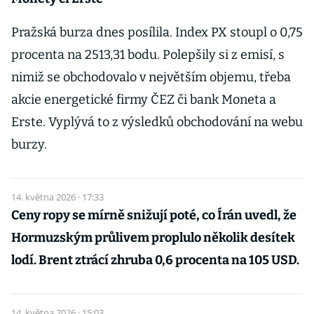
Pražská burza dnes posílila. Index PX stoupl o 0,75
procenta na 2513,31 bodu. Polepšily si z emisí, s
nimiž se obchodovalo v největším objemu, třeba
akcie energetické firmy ČEZ či bank Moneta a
Erste. Vyplývá to z výsledků obchodování na webu
burzy.
14. května 2026 · 17:33
Ceny ropy se mírně snižují poté, co Írán uvedl, že
Hormuzským průlivem proplulo několik desítek
lodí. Brent ztrácí zhruba 0,6 procenta na 105 USD.
14. května 2026 · 15:03