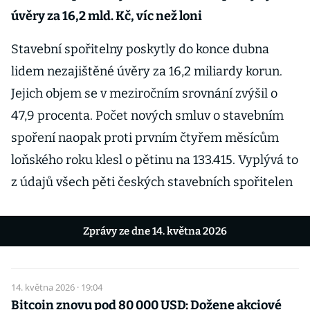
úvěry za 16,2 mld. Kč, víc než loni
Stavební spořitelny poskytly do konce dubna
lidem nezajištěné úvěry za 16,2 miliardy korun.
Jejich objem se v meziročním srovnání zvýšil o
47,9 procenta. Počet nových smluv o stavebním
spoření naopak proti prvním čtyřem měsícům
loňského roku klesl o pětinu na 133.415. Vyplývá to
z údajů všech pěti českých stavebních spořitelen
Zprávy ze dne 14. května 2026
14. května 2026 · 19:04
Bitcoin znovu pod 80 000 USD: Dožene akciové