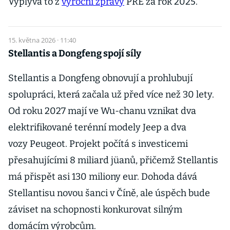
Vyplývá to z
výroční zprávy
PRE za rok 2025.
15. května 2026 · 11:40
Stellantis a Dongfeng spojí síly
Stellantis a Dongfeng obnovují a prohlubují
spolupráci, která začala už před více než 30 lety.
Od roku 2027 mají ve Wu-chanu vznikat dva
elektrifikované terénní modely Jeep a dva
vozy Peugeot. Projekt počítá s investicemi
přesahujícími 8 miliard jüanů, přičemž Stellantis
má přispět asi 130 miliony eur. Dohoda dává
Stellantisu novou šanci v Číně, ale úspěch bude
záviset na schopnosti konkurovat silným
domácím výrobcům.