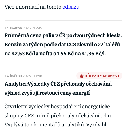
Více informací na tomto
odkazu
.
14. května 2026 · 12:45
Průměrná cena paliv v ČR po dvou týdnech klesla.
Benzin za týden podle dat CCS zlevnil o 27 haléřů
na 42,53 Kč/l a nafta o 1,95 Kč na 41,36 Kč/l.
14. května 2026 · 11:56
DŮLEŽITÝ MOMENT
Analytici:Výsledky ČEZ překonaly očekávání,
výhled zvyšují rostoucí ceny energií
Čtvrtletní výsledky hospodaření energetické
skupiny ČEZ mírně překonaly očekávání trhu.
Vyplývá to z komentářů analytiků. Vyzdvihli