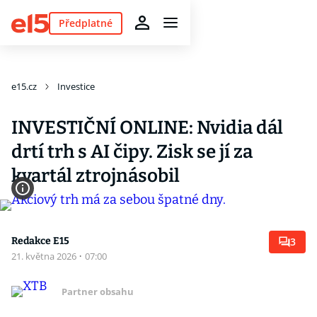
Předplatné
e15.cz
Investice
INVESTIČNÍ ONLINE: Nvidia dál
drtí trh s AI čipy. Zisk se jí za
kvartál ztrojnásobil
Redakce E15
3
21. května 2026
·
07:00
Partner obsahu