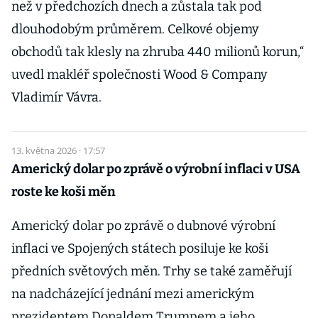
než v předchozích dnech a zůstala tak pod
dlouhodobým průměrem. Celkové objemy
obchodů tak klesly na zhruba 440 milionů korun,“
uvedl makléř společnosti Wood & Company
Vladimír Vávra.
13. května 2026 · 17:57
Americký dolar po zprávě o výrobní inflaci v USA
roste ke koši měn
Americký dolar po zprávě o dubnové výrobní
inflaci ve Spojených státech posiluje ke koši
předních světových měn. Trhy se také zaměřují
na nadcházející jednání mezi americkým
prezidentem Donaldem Trumpem a jeho