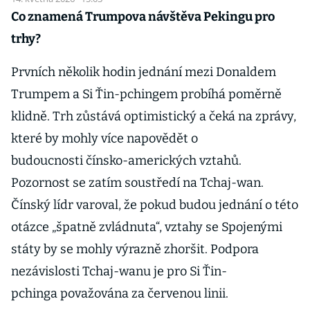
Co znamená Trumpova návštěva Pekingu pro
trhy?
Prvních několik hodin jednání mezi Donaldem
Trumpem a Si Ťin-pchingem probíhá poměrně
klidně. Trh zůstává optimistický a čeká na zprávy,
které by mohly více napovědět o
budoucnosti čínsko-amerických vztahů.
Pozornost se zatím soustředí na Tchaj-wan.
Čínský lídr varoval, že pokud budou jednání o této
otázce „špatně zvládnuta“, vztahy se Spojenými
státy by se mohly výrazně zhoršit. Podpora
nezávislosti Tchaj-wanu je pro Si Ťin-
pchinga považována za červenou linii.