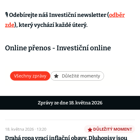
🎙 Odebírejte náš Investiční newsletter (
odběr
zde
), který vychází každé úterý.
Online přenos - Investiční online
Všechny zprávy
Důležité momenty
Zprávy ze dne 18. května 2026
18. května 2026 · 13:20
DŮLEŽITÝ MOMENT
Drahá ropa vrací inflační obavy. Dluhopisy jsou