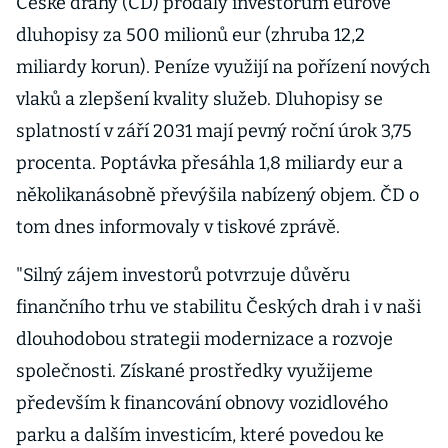
České dráhy (ČD) prodaly investorům eurové
dluhopisy za 500 milionů eur (zhruba 12,2
miliardy korun). Peníze využijí na pořízení nových
vlaků a zlepšení kvality služeb. Dluhopisy se
splatností v září 2031 mají pevný roční úrok 3,75
procenta. Poptávka přesáhla 1,8 miliardy eur a
několikanásobně převýšila nabízený objem. ČD o
tom dnes informovaly v tiskové zprávě.
"Silný zájem investorů potvrzuje důvěru
finančního trhu ve stabilitu Českých drah i v naši
dlouhodobou strategii modernizace a rozvoje
společnosti. Získané prostředky využijeme
především k financování obnovy vozidlového
parku a dalším investicím, které povedou ke