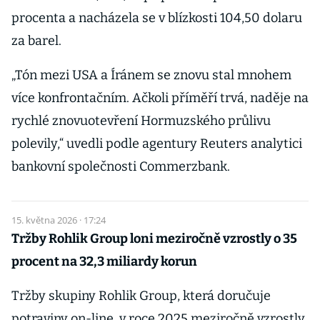
procenta a nacházela se v blízkosti 104,50 dolaru
za barel.
„Tón mezi USA a Íránem se znovu stal mnohem
více konfrontačním. Ačkoli příměří trvá, naděje na
rychlé znovuotevření Hormuzského průlivu
polevily,“ uvedli podle agentury Reuters analytici
bankovní společnosti Commerzbank.
15. května 2026 · 17:24
Tržby Rohlik Group loni meziročně vzrostly o 35
procent na 32,3 miliardy korun
Tržby skupiny Rohlik Group, která doručuje
potraviny on-line, v roce 2025 meziročně vzrostly