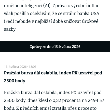
umělou inteligenci (AI). Zpráva o výrobní inflaci
však posílila očekávání, že centrální banka USA
(Fed) nebude v nejbližší době snižovat úrokové
sazby.
Zprávy ze dne 13. května 2026
13. května 2026 · 18:03
Pražská burza dál oslabila, index PX uzavřel pod
2500 body
Pražská burza dál oslabila, index PX uzavřel pod
2500 body, dnes klesl o 0,32 procenta na 2494,57
bodu. Z předních emisí ztratila přes procento