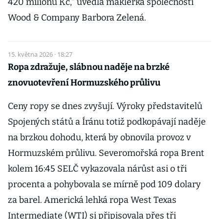
420 milionů Kč," uvedla makléřka společnosti
Wood & Company Barbora Zelená.
15. května 2026 · 18:27
Ropa zdražuje, slábnou naděje na brzké
znovuotevření Hormuzského průlivu
Ceny ropy se dnes zvyšují. Výroky představitelů
Spojených států a Íránu totiž podkopávají naděje
na brzkou dohodu, která by obnovila provoz v
Hormuzském průlivu. Severomořská ropa Brent
kolem 16:45 SELČ vykazovala nárůst asi o tři
procenta a pohybovala se mírně pod 109 dolary
za barel. Americká lehká ropa West Texas
Intermediate (WTI) si připisovala přes tři