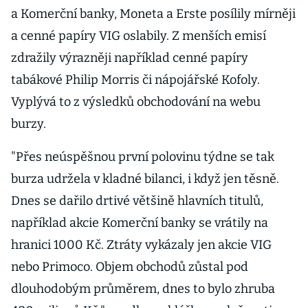
a Komerční banky, Moneta a Erste posílily mírněji
a cenné papíry VIG oslabily. Z menších emisí
zdražily výrazněji například cenné papíry
tabákové Philip Morris či nápojářské Kofoly.
Vyplývá to z výsledků obchodování na webu
burzy.
"Přes neúspěšnou první polovinu týdne se tak
burza udržela v kladné bilanci, i když jen těsně.
Dnes se dařilo drtivé většině hlavních titulů,
například akcie Komerční banky se vrátily na
hranici 1000 Kč. Ztráty vykázaly jen akcie VIG
nebo Primoco. Objem obchodů zůstal pod
dlouhodobým průměrem, dnes to bylo zhruba