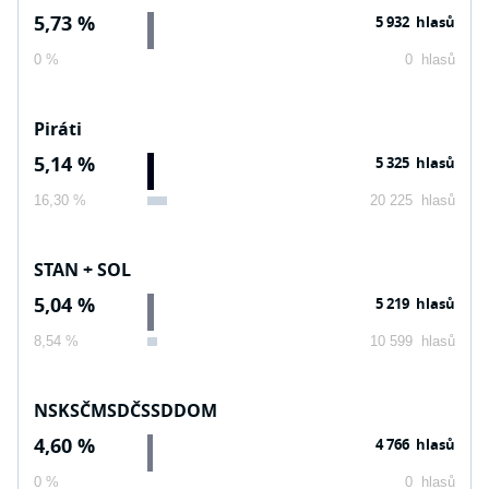
5,73 %
5 932 hlasů
0 %
0 hlasů
Piráti
5,14 %
5 325 hlasů
16,30 %
20 225 hlasů
STAN + SOL
5,04 %
5 219 hlasů
8,54 %
10 599 hlasů
NSKSČMSDČSSDDOM
4,60 %
4 766 hlasů
0 %
0 hlasů