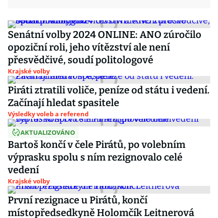
Senátní volby 2024 ONLINE: ANO zúročilo
opoziční roli, jeho vítězství ale není
přesvědčivé, soudí politologové
Krajské volby
Piráti ztratili voliče, peníze od státu i vedení.
Začínají hledat spasitele
Výsledky voleb a referend
AKTUALIZOVÁNO
Bartoš končí v čele Pirátů, po volebním
výprasku spolu s ním rezignovalo celé
vedení
Krajské volby
První rezignace u Pirátů, končí
místopředsedkyně Holomčík Leitnerová