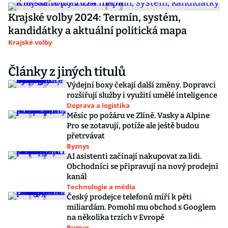
Krajské volby 2024: Termín, systém,
kandidátky a aktuální politická mapa
Krajské volby
Články z jiných titulů
Výdejní boxy čekají další změny. Dopravci
rozšiřují služby i využití umělé inteligence
Doprava a logistika
Měsíc po požáru ve Zlíně. Vasky a Alpine
Pro se zotavují, potíže ale ještě budou
přetrvávat
Byznys
AI asistenti začínají nakupovat za lidi.
Obchodníci se připravují na nový prodejní
kanál
Technologie a média
Český prodejce telefonů míří k pěti
miliardám. Pomohl mu obchod s Googlem
na několika trzích v Evropě
Byznys