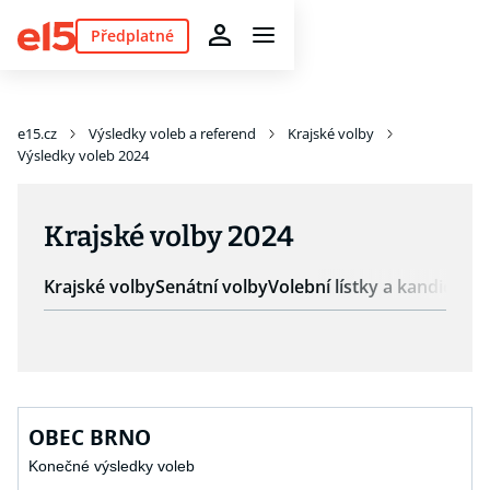
Předplatné
e15.cz
Výsledky voleb a referend
Krajské volby
Výsledky voleb 2024
Krajské volby 2024
Krajské volby
Senátní volby
Volební lístky a kandidáti
K
OBEC BRNO
Konečné výsledky voleb