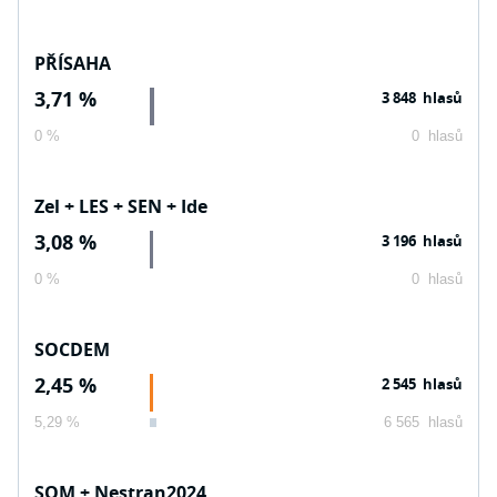
PŘÍSAHA
3,71 %
3 848 hlasů
0 %
0 hlasů
Zel + LES + SEN + Ide
3,08 %
3 196 hlasů
0 %
0 hlasů
SOCDEM
2,45 %
2 545 hlasů
5,29 %
6 565 hlasů
SOM + Nestran2024