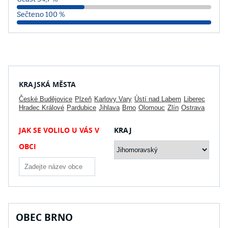
Sečteno 100 %
5,04 %
4,60 %
3,71 %
3,08 %
5 219 hlasů
4 766 hlasů
3 848 hlasů
3 196 hlasů
STAN + SOL
NSKSČMSDČSSDDOM
PŘÍSAHA
Zel + LES + SEN + Ide
KRAJSKÁ MĚSTA
České Budějovice
Plzeň
Karlovy Vary
Ústí nad Labem
Liberec
Hradec Králové
Pardubice
Jihlava
Brno
Olomouc
Zlín
Ostrava
JAK SE VOLILO U VÁS V
KRAJ
OBCI
2,45 %
OBEC BRNO
2 545 hlasů