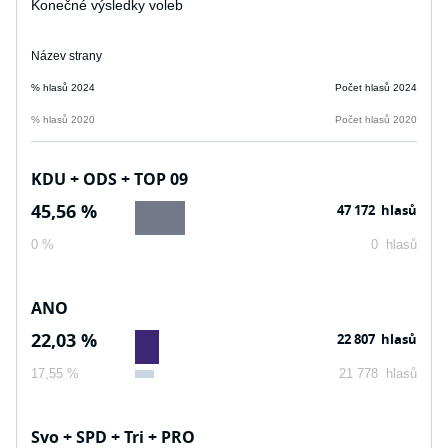
Konečné výsledky voleb
SOCDEM
Název strany
% hlasů 2024
Počet hlasů 2024
% hlasů 2020
Počet hlasů 2020
KDU + ODS + TOP 09
45,56 %
47 172 hlasů
0 %
0 hlasů
ANO
22,03 %
22 807 hlasů
17,55 %
21 778 hlasů
Svo + SPD + Tri + PRO