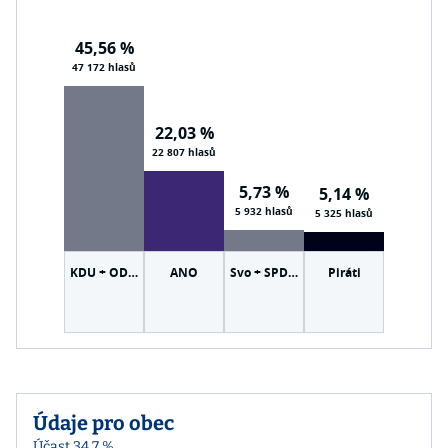
45,56 %
47 172 hlasů
22,03 %
22 807 hlasů
5,73 %
5,14 %
5 932 hlasů
5 325 hlasů
KDU + ODS + TOP 09
ANO
Svo + SPD + Tri + PRO
Piráti
Údaje pro obec
Účast 34,7 %