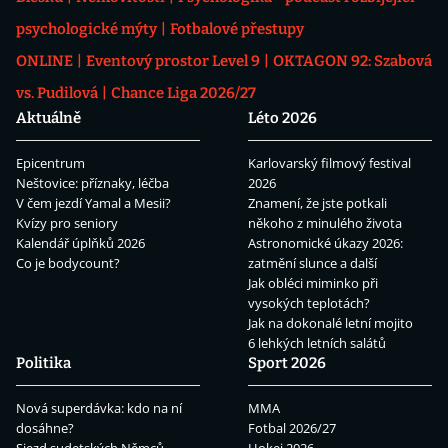
psychologické mýty
Fotbalové přestupy
ONLINE
Eventový prostor Level 9
OKTAGON 92: Szabová
vs. Pudilová
Chance Liga 2026/27
Aktuálně
Léto 2026
Epicentrum
Karlovarský filmový festival
Neštovice: příznaky, léčba
2026
V čem jezdí Yamal a Mesii?
Znamení, že jste potkali
Kvízy pro seniory
někoho z minulého života
Kalendář úplňků 2026
Astronomické úkazy 2026:
Co je bodycount?
zatmění slunce a další
Jak obléci miminko při
vysokých teplotách?
Jak na dokonalé letní mojito
6 lehkých letních salátů
Politika
Sport 2026
Nová superdávka: kdo na ní
MMA
dosáhne?
Fotbal 2026/27