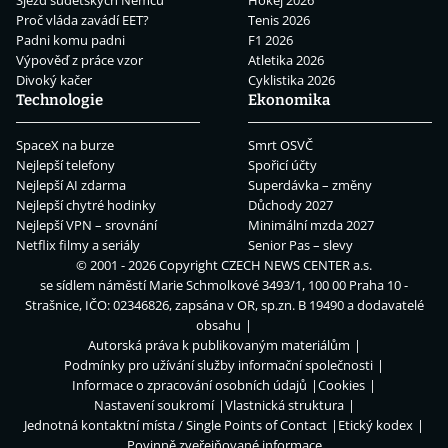
Sjezd sudetských Němců
Hokej 2026
Proč vláda zavádí EET?
Tenis 2026
Padni komu padni
F1 2026
Výpověď z práce vzor
Atletika 2026
Divoký kačer
Cyklistika 2026
Technologie
Ekonomika
SpaceX na burze
Smrt OSVČ
Nejlepší telefony
Spořicí účty
Nejlepší AI zdarma
Superdávka – změny
Nejlepší chytré hodinky
Důchody 2027
Nejlepší VPN – srovnání
Minimální mzda 2027
Netflix filmy a seriály
Senior Pas – slevy
© 2001 - 2026 Copyright
CZECH NEWS CENTER a.s.
se sídlem náměstí Marie Schmolkové 3493/1, 100 00 Praha 10 -
Strašnice, IČO: 02346826, zapsána v OR, sp.zn. B 19490 a dodavatelé
obsahu
Autorská práva k publikovaným materiálům
Podmínky pro užívání služby informační společnosti
Informace o zpracování osobních údajů
Cookies
Nastavení soukromí
Vlastnická struktura
Jednotná kontaktní místa / Single Points of Contact
Etický kodex
Povinně zveřejňované informace