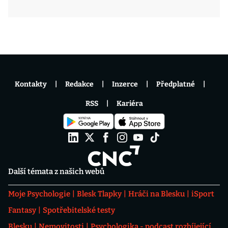
Kontakty
Redakce
Inzerce
Předplatné
RSS
Kariéra
Další témata z našich webů
Moje Psychologie
Blesk Tlapky
Hráči na Blesku
iSport
Fantasy
Spotřebitelské testy
Blesku
Nemovitosti
Psychologika - podcast rozbíjející