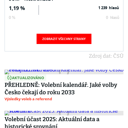
1,19 %
1 239 hlasů
0 %
0 hlasů
ZOBRAZIT VŠECHNY STRANY
Zdroj dat: ČSÚ
AKTUALIZOVÁNO
PŘEHLEDNĚ: Volební kalendář. Jaké volby
Česko čekají do roku 2033
Výsledky voleb a referend
Volební účast 2025: Aktuální data a
historické srovnání