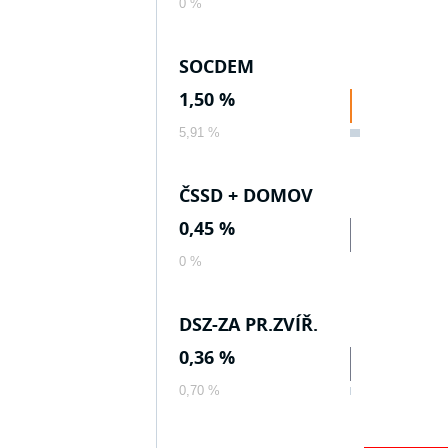
0 %
SOCDEM
1,50 %
5,91 %
ČSSD + DOMOV
0,45 %
0 %
DSZ-ZA PR.ZVÍŘ.
0,36 %
0,70 %