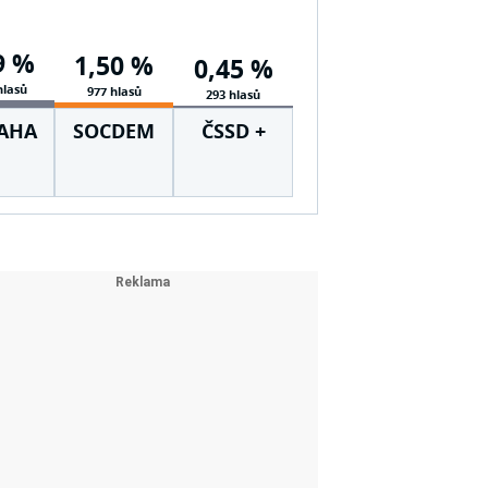
9 %
1,50 %
0,45 %
hlasů
977 hlasů
293 hlasů
SAHA
SOCDEM
ČSSD +
DOMOV