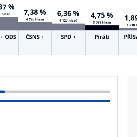
37 %
7,38 %
6,36 %
4,75 %
1 hlasů
1,8
4 795 hlasů
4 127 hlasů
3 088 hlasů
1 230 
+ ODS
ČSNS +
SPD +
Piráti
PŘÍ
OP 09
KSČM
Trikol +
PRO