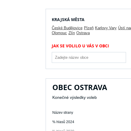
KRAJSKÁ MĚSTA
České Budějovice
Plzeň
Karlovy Vary
Ústí n
Olomouc
Zlín
Ostrava
JAK SE VOLILO U VÁS V OBCI
OBEC OSTRAVA
Konečné výsledky voleb
Název strany
% hlasů 2024