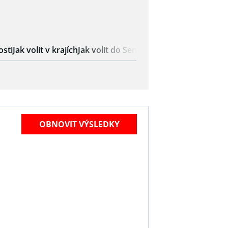
osti
Jak volit v krajích
Jak volit do Senátu
OBNOVIT VÝSLEDKY