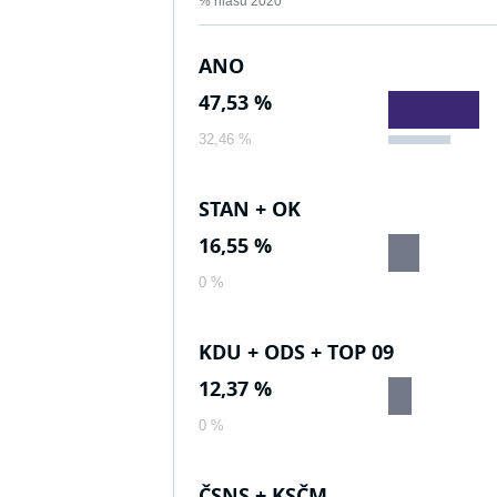
% hlasů 2020
ANO
47,53 %
32,46 %
STAN + OK
16,55 %
0 %
KDU + ODS + TOP 09
12,37 %
0 %
ČSNS + KSČM