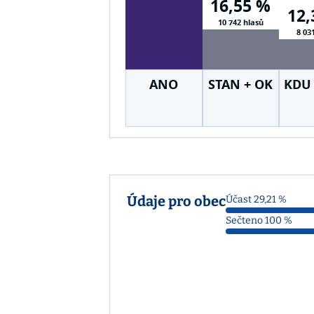
16,55 %
12,
10 742 hlasů
8 03
ANO
STAN + OK
KDU 
+ T
Údaje pro obec
Účast 29,21 %
Sečteno 100 %