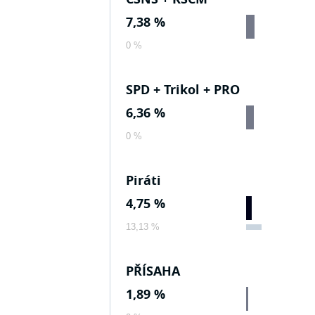
7,38 %
0 %
SPD + Trikol + PRO
6,36 %
0 %
Piráti
4,75 %
13,13 %
PŘÍSAHA
1,89 %