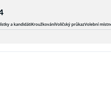
4
lístky a kandidáti
Kroužkování
Voličský průkaz
Volební místn