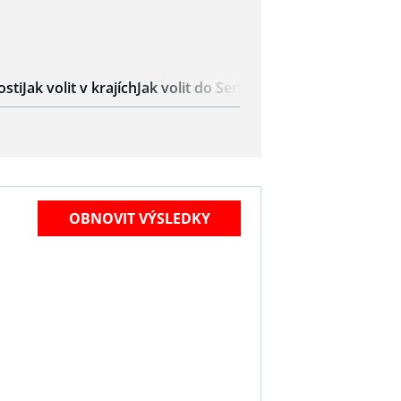
osti
Jak volit v krajích
Jak volit do Senátu
OBNOVIT VÝSLEDKY