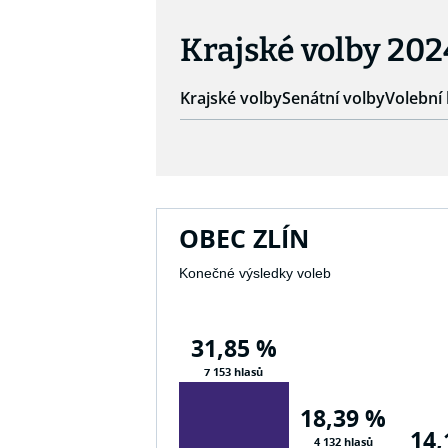
Krajské volby 202
Krajské volby
Senátní volby
Volební 
OBEC ZLÍN
Konečné výsledky voleb
31,85 %
7 153 hlasů
18,39 %
14,
4 132 hlasů