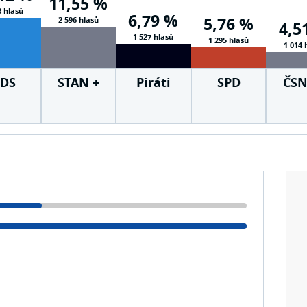
11,55 %
3 hlasů
6,79 %
5,76 %
2 596 hlasů
4,5
1 527 hlasů
1 295 hlasů
1 014 
DS
STAN +
Piráti
SPD
ČSN
TOP +
KSČ
ZVUK
ČS