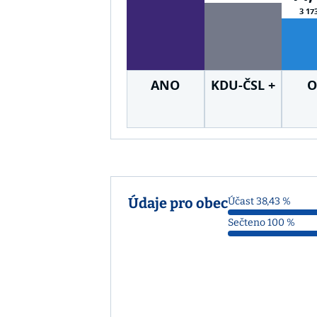
3 17
ANO
KDU-ČSL +
O
Z21
Údaje pro obec
Účast 38,43 %
Sečteno 100 %