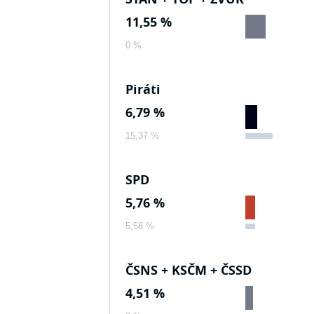
11,55 %
0 %
Piráti
6,79 %
15,37 %
SPD
5,76 %
5,58 %
ČSNS + KSČM + ČSSD
4,51 %