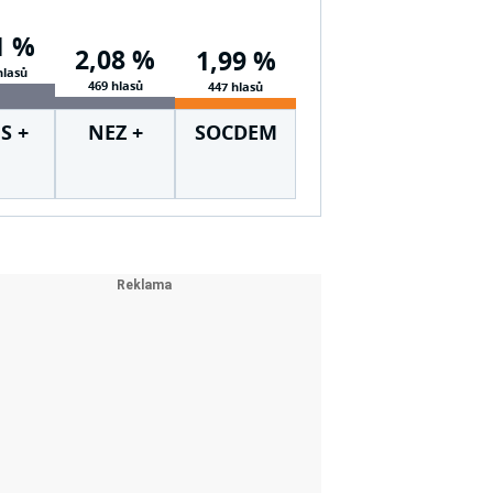
1 %
2,08 %
1,99 %
hlasů
469 hlasů
447 hlasů
S +
NEZ +
SOCDEM
M +
Svobo +
SD
Soukr