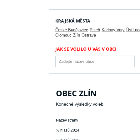
KRAJSKÁ MĚSTA
České Budějovice
Plzeň
Karlovy Vary
Ústí n
Olomouc
Zlín
Ostrava
JAK SE VOLILO U VÁS V OBCI
OBEC ZLÍN
Konečné výsledky voleb
Název strany
% hlasů 2024