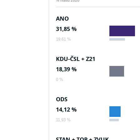
% hlasů 2020
ANO
31,85 %
19,61 %
KDU-ČSL + Z21
18,39 %
0 %
ODS
14,12 %
11,93 %
STAN + TOP + ZVUK