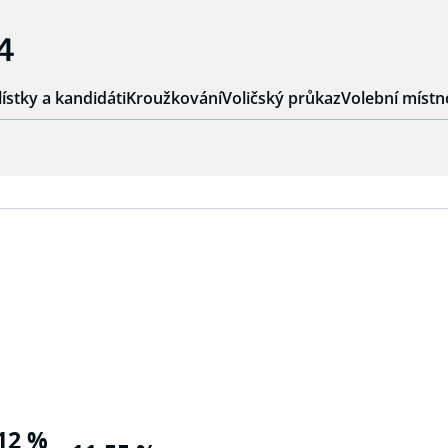
4
lístky a kandidáti
Kroužkování
Voličský průkaz
Volební místn
12 %