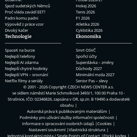
Sjezd sudetských Němců
Hokej 2026
Proč vláda zavádí EET?
Tenis 2026
Padni komu padni
F1 2026
Výpověď z práce vzor
Atletika 2026
Divoký kačer
Cyklistika 2026
Technologie
Ekonomika
SpaceX na burze
Smrt OSVČ
Nejlepší telefony
Spořicí účty
Nejlepší AI zdarma
Superdávka – změny
Nejlepší chytré hodinky
Důchody 2027
Nejlepší VPN – srovnání
Minimální mzda 2027
Netflix filmy a seriály
Senior Pas – slevy
© 2001 - 2026 Copyright
CZECH NEWS CENTER a.s.
se sídlem náměstí Marie Schmolkové 3493/1, 100 00 Praha 10 -
Strašnice, IČO: 02346826, zapsána v OR, sp.zn. B 19490 a dodavatelé
obsahu
Autorská práva k publikovaným materiálům
Podmínky pro užívání služby informační společnosti
Informace o zpracování osobních údajů
Cookies
Nastavení soukromí
Vlastnická struktura
Jednotná kontaktní místa / Single Points of Contact
Etický kodex