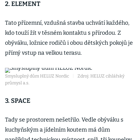
2. ELEMENT
Tato přízemní, vzdušná stavba uchvátí každého,
kdo touží žít v těsném kontaktu s přírodou. Z
obýváku, ložnice rodičů i obou dětských pokojů je
přímý vstup na velkou terasu.
Smysluplný dům HELUZ Nordic
|
Zdroj: HELUZ cihlářský
průmysl a.s.
3. SPACE
Tady se prostorem nešetřilo. Vedle obýváku s
kuchyňským a jídelním koutem má dům
například technickou místnost, spíž, tři koupelny