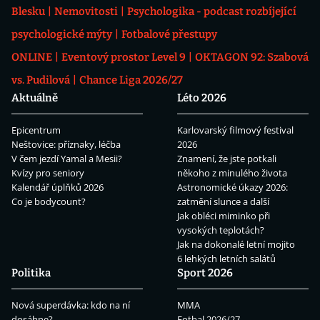
Blesku
Nemovitosti
Psychologika - podcast rozbíjející
psychologické mýty
Fotbalové přestupy
ONLINE
Eventový prostor Level 9
OKTAGON 92: Szabová
vs. Pudilová
Chance Liga 2026/27
Aktuálně
Léto 2026
Epicentrum
Karlovarský filmový festival
Neštovice: příznaky, léčba
2026
V čem jezdí Yamal a Mesii?
Znamení, že jste potkali
Kvízy pro seniory
někoho z minulého života
Kalendář úplňků 2026
Astronomické úkazy 2026:
Co je bodycount?
zatmění slunce a další
Jak obléci miminko při
vysokých teplotách?
Jak na dokonalé letní mojito
6 lehkých letních salátů
Politika
Sport 2026
Nová superdávka: kdo na ní
MMA
dosáhne?
Fotbal 2026/27