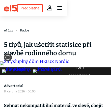
Předplatné
e15.cz
Rádce
5 tipů, jak ušetřit statisíce při
stavbě rodinného domu
3
Fotogalerie
Advertorial
8. června 2026
·
00:00
Sehnat nekompatibilní materiál ve slevě, obejít