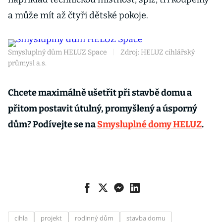
a může mít až čtyři dětské pokoje.
Smysluplný dům HELUZ Space
|
Zdroj: HELUZ cihlářský
průmysl a.s.
Chcete maximálně ušetřit při stavbě domu a
přitom postavit útulný, promyšlený a úsporný
dům? Podívejte se na
Smysluplné domy HELUZ
.
cihla
projekt
rodinný dům
stavba domu