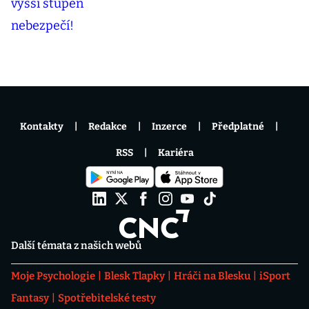
Kontakty
Redakce
Inzerce
Předplatné
RSS
Kariéra
Další témata z našich webů
Moje Psychologie
Blesk Tlapky
Hráči na Blesku
iSport
Fantasy
Spotřebitelské testy