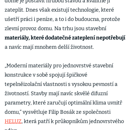
domě je postavit hrubou stavbu a kvalitně ji
zateplit. Dnes však existují technologie, které
ušetří práci i peníze, a to i do budoucna, protože
zlevní provoz domu. Na trhu jsou stavební
materiály, které dodatečné zateplení nepotřebují
a navíc mají mnohem delší životnost.
„Moderní materiály pro jednovrstvé stavební
konstrukce v sobě spojují špičkové
tepelněizolační vlastnosti s vysokou pevností a
životností. Stavby mají navíc skvělé difuzní
parametry, které zaručují optimální klima uvnitř
domu,“ vysvětluje Filip Bosák ze společnosti
HELUZ
, která patří k průkopníkům jednovrstvého