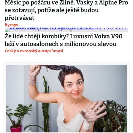
Měsíc po požáru ve Zlíně. Vasky a Alpine Pro
se zotavují, potíže ale ještě budou
přetrvávat
Byznys
Že lidé chtějí kombíky? Luxusní Volva V90
leží v autosalonech s milionovou slevou
Český a evropský autoprůmysl