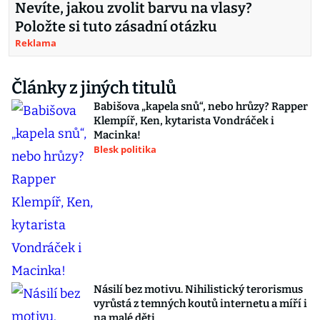
Nevíte, jakou zvolit barvu na vlasy?
Položte si tuto zásadní otázku
Reklama
Články z jiných titulů
Babišova „kapela snů“, nebo hrůzy? Rapper
Klempíř, Ken, kytarista Vondráček i
Macinka!
Blesk politika
Násilí bez motivu. Nihilistický terorismus
vyrůstá z temných koutů internetu a míří i
na malé děti