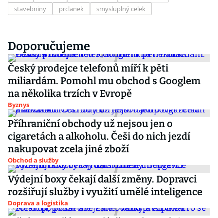
stavebniny
prclanek
smysluplný celek
Doporučujeme
Český prodejce telefonů míří k pěti
miliardám. Pomohl mu obchod s Googlem
na několika trzích v Evropě
Byznys
Příhraniční obchody už nejsou jen o
cigaretách a alkoholu. Češi do nich jezdí
nakupovat zcela jiné zboží
Obchod a služby
Výdejní boxy čekají další změny. Dopravci
rozšiřují služby i využití umělé inteligence
Doprava a logistika