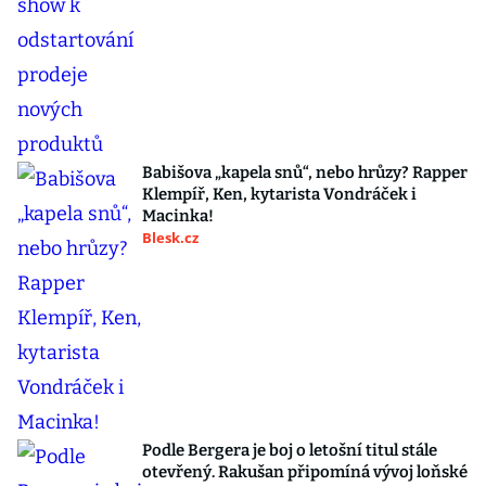
Babišova „kapela snů“, nebo hrůzy? Rapper
Klempíř, Ken, kytarista Vondráček i
Macinka!
Blesk.cz
Podle Bergera je boj o letošní titul stále
otevřený. Rakušan připomíná vývoj loňské