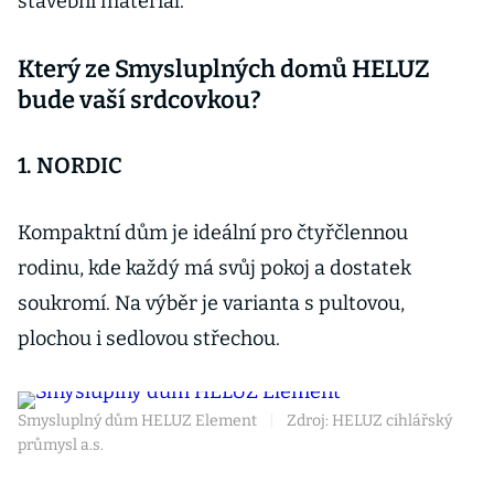
stavební materiál.
Který ze Smysluplných domů HELUZ
bude vaší srdcovkou?
1. NORDIC
Kompaktní dům je ideální pro čtyřčlennou
rodinu, kde každý má svůj pokoj a dostatek
soukromí. Na výběr je varianta s pultovou,
plochou i sedlovou střechou.
Smysluplný dům HELUZ Element
|
Zdroj: HELUZ cihlářský
průmysl a.s.