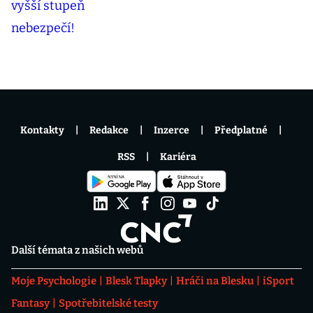
Kontakty
Redakce
Inzerce
Předplatné
RSS
Kariéra
Další témata z našich webů
Moje Psychologie
Blesk Tlapky
Hráči na Blesku
iSport
Fantasy
Spotřebitelské testy