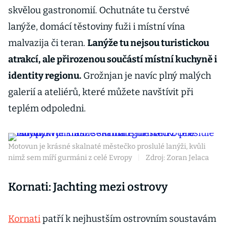
skvělou gastronomií. Ochutnáte tu čerstvé
lanýže, domácí těstoviny fuži i místní vína
malvazija či teran.
Lanýže tu nejsou turistickou
atrakcí, ale přirozenou součástí místní kuchyně i
identity regionu.
Grožnjan je navíc plný malých
galerií a ateliérů, které můžete navštívit při
teplém odpoledni.
Motovun je krásné skalnaté městečko proslulé lanýži, kvůli
nimž sem míří gurmáni z celé Evropy
|
Zdroj: Zoran Jelaca
Kornati: Jachting mezi ostrovy
Kornati
patří k nejhustším ostrovním soustavám