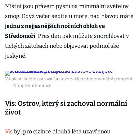
Místní jsou právem pyšní na minimální světelný
smog. Když večer sedíte u moře, nad hlavou máte
jednu z nejjasnějších nočních obloh ve
Středomoří
. Přes den pak můžete šnorchlovat v
tichých zátokách nebo objevovat podmořské
jeskyně.
V oblasti kolem ostrova Lastovo zažijete fenomenální potápění
|
Zdroj: Shutterstock
Vis: Ostrov, který si zachoval normální
život
Vis
byl pro cizince dlouhá léta uzavřenou