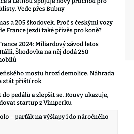
ce a Letnou spojuje nový průchod pro
yklisty. Vede přes Bubny
onas a 205 škodovek. Proč s českými vozy
de France jezdí také přívěs pro koně?
France 2024: Miliardový závod letos
 Itálii, Škodovka na něj dodá 250
mobilů
beňského mostu hrozí demolice. Náhrada
 stát příští rok
 do pedálů a zlepšit se. Rouvy ukazuje,
dovat startup z Vimperku
olo – parťák na výšlapy i do náročného