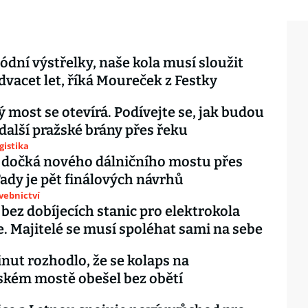
dní výstřelky, naše kola musí sloužit
dvacet let, říká Moureček z Festky
 most se otevírá. Podívejte se, jak budou
další pražské brány přes řeku
gistika
 dočká nového dálničního mostu přes
Tady je pět finálových návrhů
avebnictví
 bez dobíjecích stanic pro elektrokola
. Majitelé se musí spoléhat sami na sebe
nut rozhodlo, že se kolaps na
kém mostě obešel bez obětí