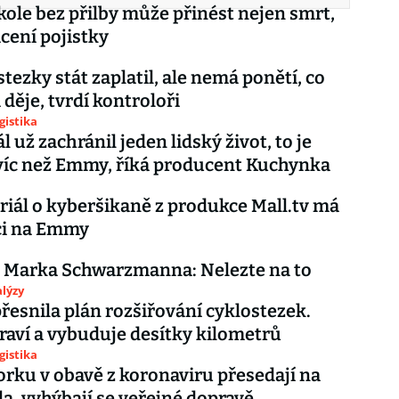
 kole bez přilby může přinést nejen smrt,
ácení pojistky
stezky stát zaplatil, ale nemá ponětí, co
 děje, tvrdí kontroloři
gistika
l už zachránil jeden lidský život, to je
víc než Emmy, říká producent Kuchynka
riál o kyberšikaně z produkce Mall.tv má
i na Emmy
k Marka Schwarzmanna: Nelezte na to
lýzy
řesnila plán rozšiřování cyklostezek.
raví a vybuduje desítky kilometrů
gistika
rku v obavě z koronaviru přesedají na
ola, vyhýbají se veřejné dopravě