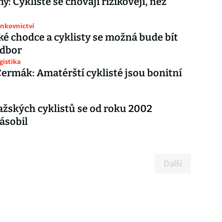
y: Cyklisté se chovají rizikověji, než
ankovnictví
ké chodce a cyklisty se možná bude bít
odbor
gistika
rmák: Amatérští cyklisté jsou bonitní
ažských cyklistů se od roku 2002
ásobil
Další