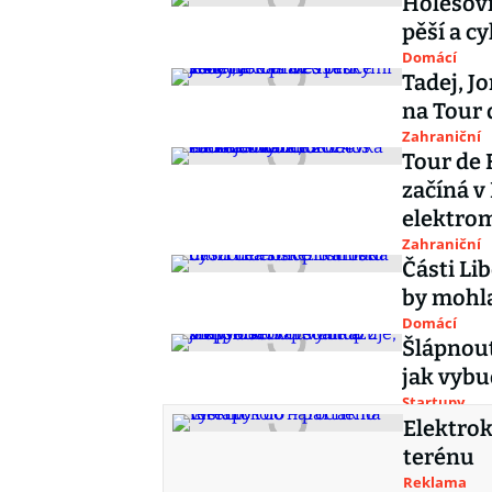
Holešovi
pěší a c
Domácí
Tadej, J
na Tour 
Zahraniční
Tour de 
začíná v
elektro
Zahraniční
Části Li
by mohla
Domácí
Šlápnout
jak vybu
Startupy
Elektrok
terénu
Reklama