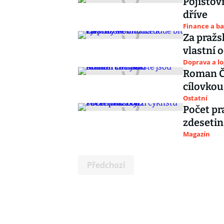
Pojišťovn
dříve
Finance a b
Za pražs
vlastní 
Doprava a lo
Roman Če
cílovkou
Ostatní
Počet pr
zdesetin
Magazín
Předchozí