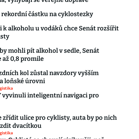
 rekordní částku na cyklostezky
i k alkoholu u vodáků chce Senát rozšířit
isty
 by mohli pít alkohol v sedle, Senát
 až 0,8 promile
ízdních kol zůstal navzdory vyšším
a loňské úrovni
gistika
vyvinuli inteligentní navigaci pro
 zřídit ulice pro cyklisty, auta by po nich
zdit dvacítkou
gistika