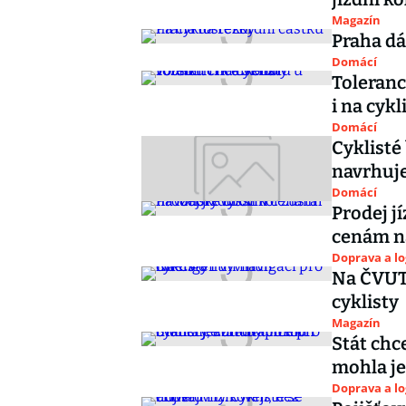
Magazín
Praha dá
Domácí
Toleranc
i na cykl
Domácí
Cyklisté
navrhuje
Domácí
Prodej j
cenám n
Doprava a lo
Na ČVUT 
cyklisty
Magazín
Stát chce
mohla je
Doprava a lo