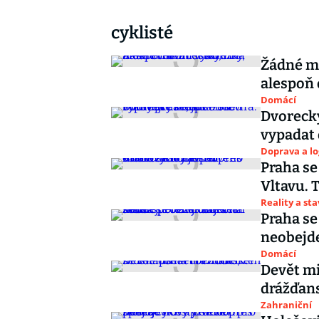
cyklisté
Žádné mó
alespoň 
Domácí
Dvorecký
vypadat 
Doprava a lo
Praha se
Vltavu. 
Reality a st
Praha se
neobejde
Domácí
Devět mi
drážďans
Zahraniční