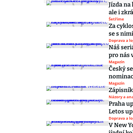
Jízda na
ale i zkr
Šetříme
Za cyklo
se s nimi
Doprava a lo
Náš seriá
pro nás 
Magazín
Český se
nominac
Magazín
Zápisní
Názory a ana
Praha up
Letos up
Doprava a lo
V New Yo
jízdní k