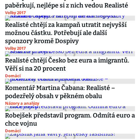
paběrkují, nejlépe si z nich vedou Realisté
Volby 2017
Realisté chtějí za kampaň utratit nejvyšší
možnou částku. Potřebují ale další
sponzory kromě Dospivy
Volby 2017
Realisté chtějí Česko bez eura a imigrantů.
Věří si na 20 procent
Domácí
Komentář Martina Čabana: Realisté –
podezřelý obsah v pěkném obalu
Názory a analýzy
Robejšek představil program. Odmítá euro a
chce vojnu
Domácí