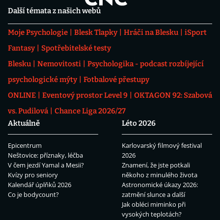
Další témata z našich webů
Moje Psychologie
Blesk Tlapky
Hráči na Blesku
iSport
Fantasy
Spotřebitelské testy
Blesku
Nemovitosti
Psychologika - podcast rozbíjející
psychologické mýty
Fotbalové přestupy
ONLINE
Eventový prostor Level 9
OKTAGON 92: Szabová
vs. Pudilová
Chance Liga 2026/27
Aktuálně
Léto 2026
Epicentrum
Karlovarský filmový festival
Neštovice: příznaky, léčba
2026
V čem jezdí Yamal a Mesii?
Znamení, že jste potkali
Kvízy pro seniory
někoho z minulého života
Kalendář úplňků 2026
Astronomické úkazy 2026:
Co je bodycount?
zatmění slunce a další
Jak obléci miminko při
vysokých teplotách?