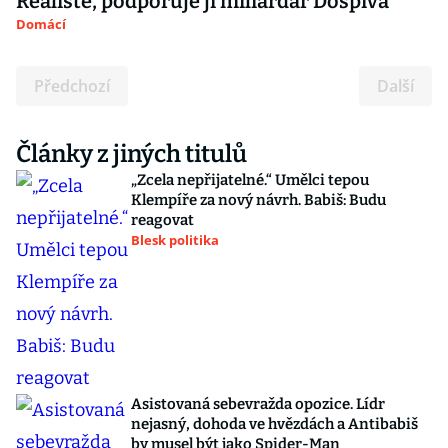
Realisté, podporuje ji miliardář Dospiva
Domácí
Předchozí
Další
Články z jiných titulů
„Zcela nepřijatelné.“ Umělci tepou
Klempíře za nový návrh. Babiš: Budu
reagovat
Blesk politika
Asistovaná sebevražda opozice. Lídr
nejasný, dohoda ve hvězdách a Antibabiš
by musel být jako Spider-Man