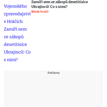
Zamíří sem ze zákopů desetitisíce
Ukrajinců! Co s nimi?
Blesk hráči