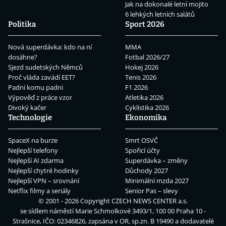
Jak na dokonalé letní mojito
6 lehkých letních salátů
Politika
Sport 2026
Nová superdávka: kdo na ní
MMA
dosáhne?
Fotbal 2026/27
Sjezd sudetských Němců
Hokej 2026
Proč vláda zavádí EET?
Tenis 2026
Padni komu padni
F1 2026
Výpověď z práce vzor
Atletika 2026
Divoký kačer
Cyklistika 2026
Technologie
Ekonomika
SpaceX na burze
Smrt OSVČ
Nejlepší telefony
Spořicí účty
Nejlepší AI zdarma
Superdávka – změny
Nejlepší chytré hodinky
Důchody 2027
Nejlepší VPN – srovnání
Minimální mzda 2027
Netflix filmy a seriály
Senior Pas – slevy
© 2001 - 2026 Copyright
CZECH NEWS CENTER a.s.
se sídlem náměstí Marie Schmolkové 3493/1, 100 00 Praha 10 -
Strašnice, IČO: 02346826, zapsána v OR, sp.zn. B 19490 a dodavatelé