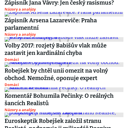
Zápisník Jana Vávry: Jen český rasismus?
Názory a analýzy
Zápisník Arsena Lazareviče: Praha
parlamentní
Názory a analýzy
Volby 2017: rozjetý Babišův vlak může
zastavit jen kardinální chyba
Domácí
Robejšek by chtěl unii omezit na volný
obchod. Nemožné, oponuje expert
Domácí
Komentář Bohumila Pečinky: O reálných
šancích Realistů
Názory a analýzy
Euroskeptik Robejšek založil stranu