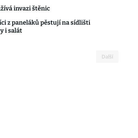
žívá invazi štěnic
ci z paneláků pěstují na sídlišti
 i salát
Další