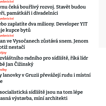
avebnictví
vnu čeká bouřlivý rozvoj. Stavět budou
ři, památkáři i divadelníci
avebnictví
ebo zaplatíte dva miliony. Developer YIT
uje kupce bytů
avebnictví
an ve Vysočanech zůstává snem. Jenom
otiž nestačí
lýzy
vláštního radního pro sídliště, říká lídr
bě Jan Čižinský
olby
y lanovky v Gruzii převážejí rudu i místní
le
socialistická sídliště jsou na tom lépe
asná výstavba, míní architekti