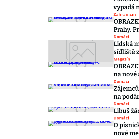
vypadá n
Zahraniční
OBRAZEM
Prahy. Pr
Domácí
Lidská m
sídliště 
Magazín
OBRAZEM:
na nové 
Domácí
Zájemcům
na podá
Domácí
Libuš žá
Domácí
O písnic
nové me