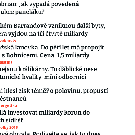
brian: Jak vypadá povedená
rukce paneláku?
kém Barrandově vzniknou další byty,
ra vyjdou na tři čtvrtě miliardy
avebnictví
žská lanovka. Do pěti let má propojit
s Bohnicemi. Cena: 1,5 miliardy
gistika
 nejsou králíkárny. To ďáblické nese
tonické kvality, míní odborníci
i klesl zisk téměř o polovinu, propustí
ěstnanců
nergetika
á investovat miliardy korun do
h sídlišť
olby 2018
vá obroda. Podívejte se, jak to dnes