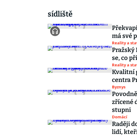
sídliště
Překvapí
má své p
Reality a st
Pražský 
se, co p
Reality a st
Kvalitní
centra Pr
Byznys
Povodně
zřícené 
stupni
Domácí
Raději d
lidí, kte