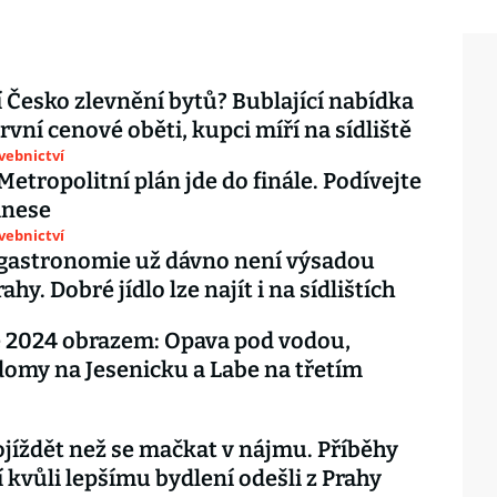
 Česko zlevnění bytů? Bublající nabídka
rvní cenové oběti, kupci míří na sídliště
avebnictví
Metropolitní plán jde do finále. Podívejte
řinese
avebnictví
 gastronomie už dávno není výsadou
ahy. Dobré jídlo lze najít i na sídlištích
 2024 obrazem: Opava pod vodou,
domy na Jesenicku a Labe na třetím
ojíždět než se mačkat v nájmu. Příběhy
ří kvůli lepšímu bydlení odešli z Prahy