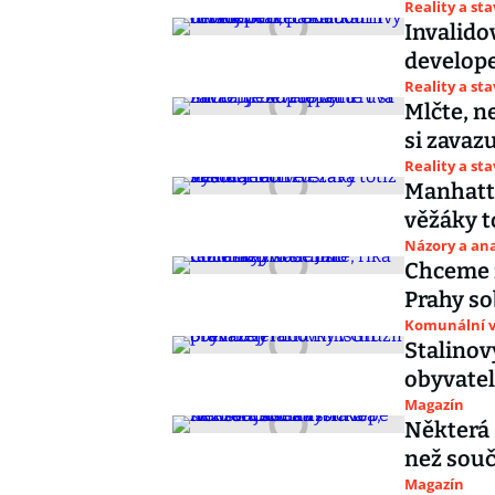
Reality a st
Invalido
develope
Reality a st
Mlčte, n
si zavaz
Reality a st
Manhatt
věžáky t
Názory a ana
Chceme z
Prahy so
Komunální v
Stalinov
obyvate
Magazín
Některá 
než souč
Magazín