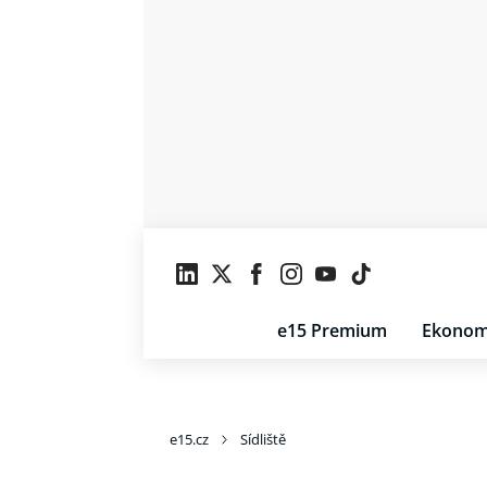
e15 Premium
Ekonom
e15.cz
Sídliště