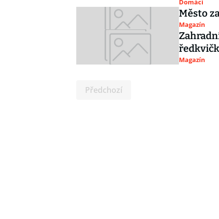
Domácí
Město za
Magazín
Zahradní
ředkvičky
Magazín
Předchozí