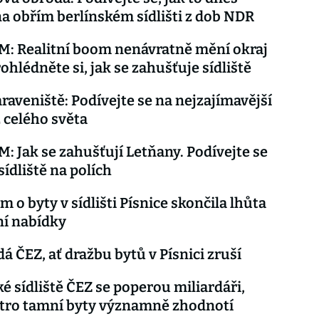
a obřím berlínském sídlišti z dob NDR
: Realitní boom nenávratně mění okraj
ohlédněte si, jak se zahušťuje sídliště
raveniště: Podívejte se na nejzajímavější
z celého světa
 Jak se zahušťují Letňany. Podívejte se
sídliště na polích
 o byty v sídlišti Písnice skončila lhůta
ní nabídky
dá ČEZ, ať dražbu bytů v Písnici zruší
ké sídliště ČEZ se poperou miliardáři,
tro tamní byty významně zhodnotí