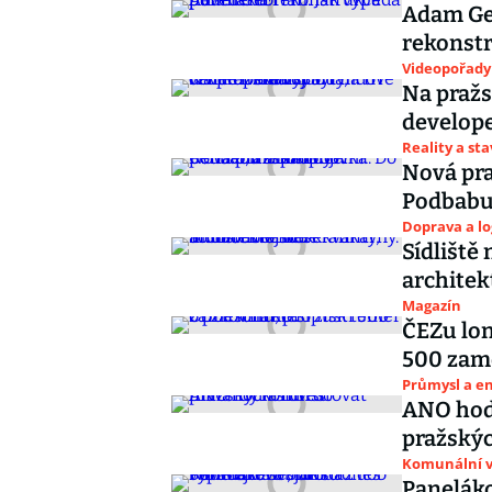
Adam Ge
rekonst
Videopořady
Na pražs
develope
Reality a st
Nová pra
Podbabu 
Doprava a lo
Sídliště
architek
Magazín
ČEZu lon
500 zam
Průmysl a e
ANO hodl
pražskýc
Komunální v
Paneláko