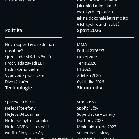
Jak obléci miminko při
vysokých teplotách?
Jak na dokonalé letní mojito
6 lehkých letních salátů
Politika
Sport 2026
Nová superdávka: kdo na ní
MMA
dosáhne?
Fotbal 2026/27
Sjezd sudetských Němců
Hokej 2026
Proč vláda zavádí EET?
Tenis 2026
Padni komu padni
F1 2026
Výpověď z práce vzor
Atletika 2026
Divoký kačer
Cyklistika 2026
Technologie
Ekonomika
SpaceX na burze
Smrt OSVČ
Nejlepší telefony
Spořicí účty
Nejlepší AI zdarma
Superdávka – změny
Nejlepší chytré hodinky
Důchody 2027
Nejlepší VPN – srovnání
Minimální mzda 2027
Netflix filmy a seriály
Senior Pas – slevy