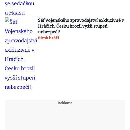
Šéf Vojenského zpravodajství exkluzivně v
Hráčích: Česku hrozil vyšší stupeň
nebezpečí!
Blesk hráči