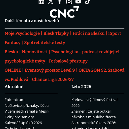
Další témata z našich webů
Moje Psychologie
Blesk Tlapky
Hráči na Blesku
iSport
Fantasy
Spotřebitelské testy
Blesku
Nemovitosti
Psychologika - podcast rozbíjející
psychologické mýty
Fotbalové přestupy
ONLINE
Eventový prostor Level 9
OKTAGON 92: Szabová
vs. Pudilová
Chance Liga 2026/27
Aktuálně
Léto 2026
Epicentrum
Karlovarský filmový festival
Neštovice: příznaky, léčba
2026
V čem jezdí Yamal a Mesii?
Znamení, že jste potkali
Kvízy pro seniory
někoho z minulého života
Kalendář úplňků 2026
Astronomické úkazy 2026:
Co je bodycount?
zatmění slunce a další