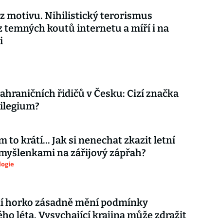
ez motivu. Nihilistický terorismus
z temných koutů internetu a míří i na
i
ahraničních řidičů v Česku: Cizí značka
vilegium?
 to krátí... Jak si nenechat zkazit letní
myšlenkami na zářijový zápřah?
logie
í horko zásadně mění podmínky
ho léta. Vysychající krajina může zdražit