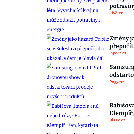
potravin
Živě.cz
Změny ja
přepočíta
iSport.cz
Samsung
odstarto
Poggers
Babišova
Klempíř,
Blesk.cz