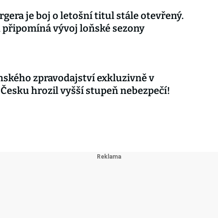
gera je boj o letošní titul stále otevřený.
připomíná vývoj loňské sezony
nského zpravodajství exkluzivně v
 Česku hrozil vyšší stupeň nebezpečí!