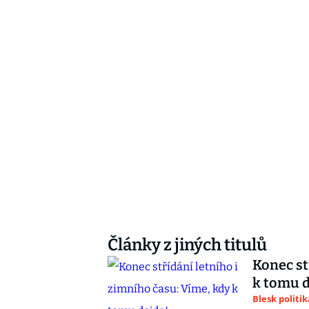
Články z jiných titulů
Konec st
k tomu d
Blesk politik