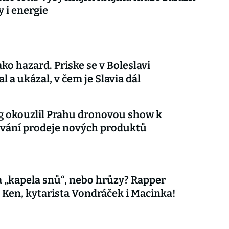
y i energie
ko hazard. Priske se v Boleslavi
l a ukázal, v čem je Slavia dál
 okouzlil Prahu dronovou show k
vání prodeje nových produktů
 „kapela snů“, nebo hrůzy? Rapper
 Ken, kytarista Vondráček i Macinka!