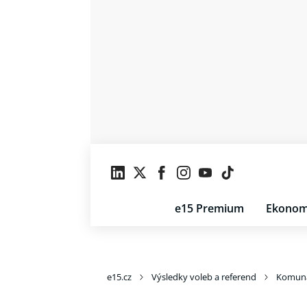
e15 Premium
Ekonom
e15.cz
Výsledky voleb a referend
Komuná