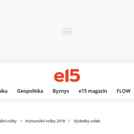
ika
Geopolitika
Byznys
e15 magazín
FLOW
lní volby
Komunální volby 2018
Výsledky voleb