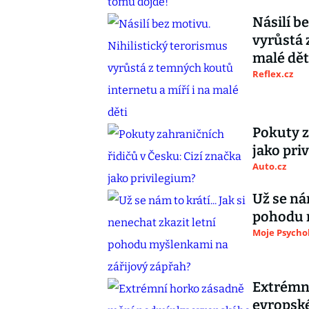
Násilí b
vyrůstá 
malé dět
Reflex.cz
Pokuty z
jako pri
Auto.cz
Už se nám
pohodu 
Moje Psycho
Extrémn
evropské