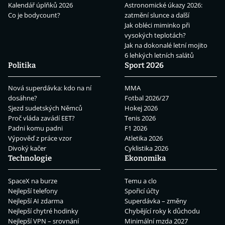
Kalendář úplňků 2026
Astronomické úkazy 2026:
Co je bodycount?
zatmění slunce a další
Jak obléci miminko při
vysokých teplotách?
Jak na dokonalé letní mojito
6 lehkých letních salátů
Politika
Sport 2026
Nová superdávka: kdo na ní
MMA
dosáhne?
Fotbal 2026/27
Sjezd sudetských Němců
Hokej 2026
Proč vláda zavádí EET?
Tenis 2026
Padni komu padni
F1 2026
Výpověď z práce vzor
Atletika 2026
Divoký kačer
Cyklistika 2026
Technologie
Ekonomika
SpaceX na burze
Temu a clo
Nejlepší telefony
Spořicí účty
Nejlepší AI zdarma
Superdávka – změny
Nejlepší chytré hodinky
Chybějící roky k důchodu
Nejlepší VPN – srovnání
Minimální mzda 2027