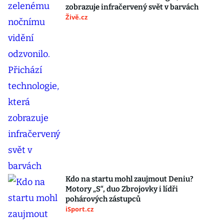
zobrazuje infračervený svět v barvách
Živě.cz
Kdo na startu mohl zaujmout Deniu?
Motory „S“, duo Zbrojovky i lídři
pohárových zástupců
iSport.cz