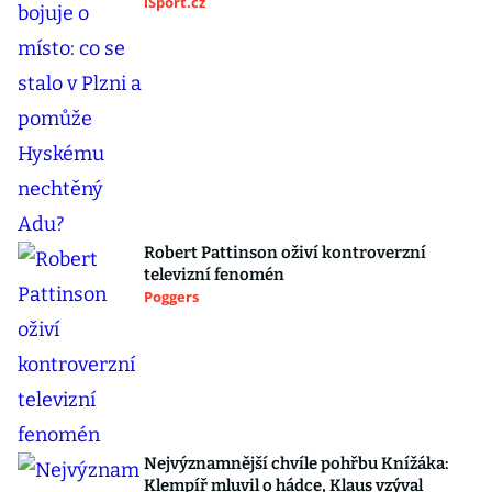
iSport.cz
Robert Pattinson oživí kontroverzní
televizní fenomén
Poggers
Nejvýznamnější chvíle pohřbu Knížáka:
Klempíř mluvil o hádce, Klaus vzýval