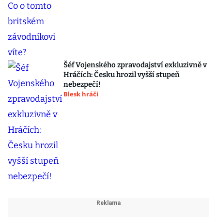
Šéf Vojenského zpravodajství exkluzivně v
Hráčích: Česku hrozil vyšší stupeň
nebezpečí!
Blesk hráči