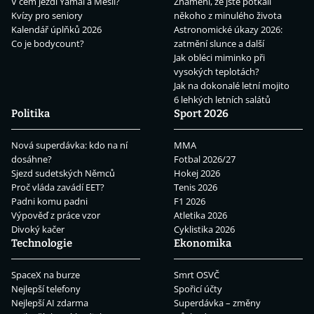
V čem jezdí Yamal a Mesii?
Znamení, že jste potkali
Kvízy pro seniory
někoho z minulého života
Kalendář úplňků 2026
Astronomické úkazy 2026:
Co je bodycount?
zatmění slunce a další
Jak obléci miminko při
vysokých teplotách?
Jak na dokonalé letní mojito
6 lehkých letních salátů
Politika
Sport 2026
Nová superdávka: kdo na ní
MMA
dosáhne?
Fotbal 2026/27
Sjezd sudetských Němců
Hokej 2026
Proč vláda zavádí EET?
Tenis 2026
Padni komu padni
F1 2026
Výpověď z práce vzor
Atletika 2026
Divoký kačer
Cyklistika 2026
Technologie
Ekonomika
SpaceX na burze
Smrt OSVČ
Nejlepší telefony
Spořicí účty
Nejlepší AI zdarma
Superdávka – změny