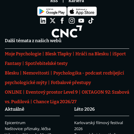
RSS
Kariéra
Další témata z našich webů
Moje Psychologie
Blesk Tlapky
Hráči na Blesku
iSport
Fantasy
Spotřebitelské testy
Blesku
Nemovitosti
Psychologika - podcast rozbíjející
psychologické mýty
Fotbalové přestupy
ONLINE
Eventový prostor Level 9
OKTAGON 92: Szabová
vs. Pudilová
Chance Liga 2026/27
Aktuálně
Léto 2026
Epicentrum
Karlovarský filmový festival
Neštovice: příznaky, léčba
2026