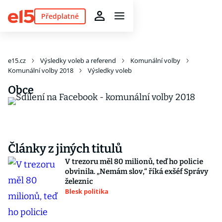
Předplatné
e15.cz
Výsledky voleb a referend
Komunální volby
Komunální volby 2018
Výsledky voleb
Obce
Články z jiných titulů
V trezoru měl 80 milionů, teď ho policie
obvinila. „Nemám slov,“ říká exšéf Správy
železnic
Blesk politika