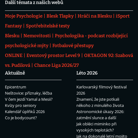
Další témata z našich webů
Moje Psychologie
Blesk Tlapky
Hráči na Blesku
iSport
Fantasy
Spotřebitelské testy
Blesku
Nemovitosti
Psychologika - podcast rozbíjející
psychologické mýty
Fotbalové přestupy
ONLINE
Eventový prostor Level 9
OKTAGON 92: Szabová
vs. Pudilová
Chance Liga 2026/27
Aktuálně
Léto 2026
Epicentrum
Karlovarský filmový festival
Neštovice: příznaky, léčba
2026
V čem jezdí Yamal a Mesii?
Znamení, že jste potkali
Kvízy pro seniory
někoho z minulého života
Kalendář úplňků 2026
Astronomické úkazy 2026:
Co je bodycount?
zatmění slunce a další
Jak obléci miminko při
vysokých teplotách?
Jak na dokonalé letní mojito