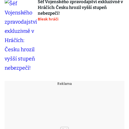
Šéf Vojenského zpravodajství exkluzivně v
Hráčích: Česku hrozil vyšší stupeň
nebezpečí!
Blesk hráči