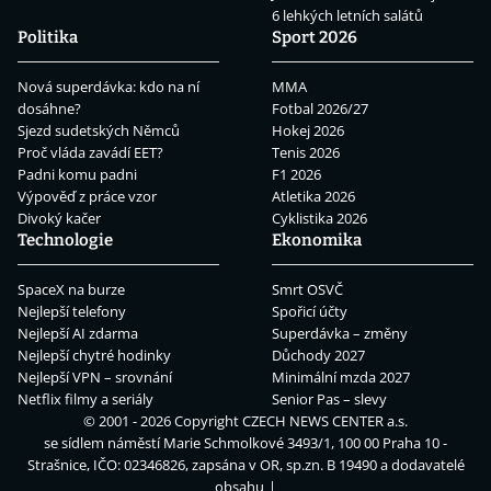
6 lehkých letních salátů
Politika
Sport 2026
Nová superdávka: kdo na ní
MMA
dosáhne?
Fotbal 2026/27
Sjezd sudetských Němců
Hokej 2026
Proč vláda zavádí EET?
Tenis 2026
Padni komu padni
F1 2026
Výpověď z práce vzor
Atletika 2026
Divoký kačer
Cyklistika 2026
Technologie
Ekonomika
SpaceX na burze
Smrt OSVČ
Nejlepší telefony
Spořicí účty
Nejlepší AI zdarma
Superdávka – změny
Nejlepší chytré hodinky
Důchody 2027
Nejlepší VPN – srovnání
Minimální mzda 2027
Netflix filmy a seriály
Senior Pas – slevy
© 2001 - 2026 Copyright
CZECH NEWS CENTER a.s.
se sídlem náměstí Marie Schmolkové 3493/1, 100 00 Praha 10 -
Strašnice, IČO: 02346826, zapsána v OR, sp.zn. B 19490 a dodavatelé
obsahu