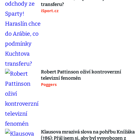
transferu?
iSport.cz
Robert Pattinson oživí kontroverzní
televizní fenomén
Poggers
Klausova mrazivá slova na pohřbu Knížáka
(†86): Přál jsem si, aby byl vysvobozen z