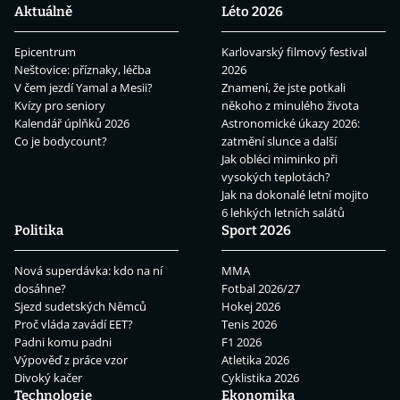
Aktuálně
Léto 2026
Epicentrum
Karlovarský filmový festival
Neštovice: příznaky, léčba
2026
V čem jezdí Yamal a Mesii?
Znamení, že jste potkali
Kvízy pro seniory
někoho z minulého života
Kalendář úplňků 2026
Astronomické úkazy 2026:
Co je bodycount?
zatmění slunce a další
Jak obléci miminko při
vysokých teplotách?
Jak na dokonalé letní mojito
6 lehkých letních salátů
Politika
Sport 2026
Nová superdávka: kdo na ní
MMA
dosáhne?
Fotbal 2026/27
Sjezd sudetských Němců
Hokej 2026
Proč vláda zavádí EET?
Tenis 2026
Padni komu padni
F1 2026
Výpověď z práce vzor
Atletika 2026
Divoký kačer
Cyklistika 2026
Technologie
Ekonomika