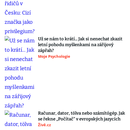
Už se nám to krátí... Jak si nenechat zkazit
letní pohodu myšlenkami na zářijový
zápřah?
Moje Psychologie
Računar, dator, tölva nebo számítógép. Jak
se řekne „Počítač“ v evropských jazycích
Živě.cz