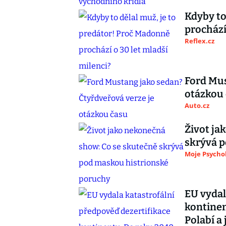
Kdyby to
prochází
Reflex.cz
Ford Mus
otázkou
Auto.cz
Život ja
skrývá 
Moje Psycho
EU vydal
kontinen
Polabí a