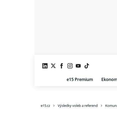
e15 Premium
Ekonom
e15.cz
Výsledky voleb a referend
Komuná