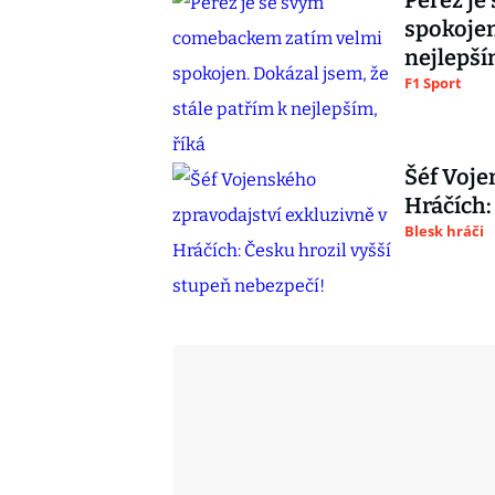
Pérez je
spokojen
nejlepší
F1 Sport
Šéf Voje
Hráčích:
Blesk hráči