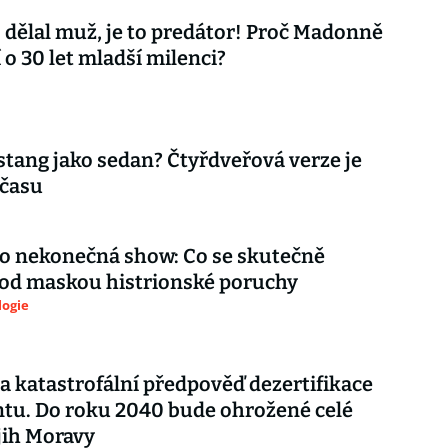
 dělal muž, je to predátor! Proč Madonně
 o 30 let mladší milenci?
tang jako sedan? Čtyřdveřová verze je
 času
ko nekonečná show: Co se skutečně
pod maskou histrionské poruchy
logie
a katastrofální předpověď dezertifikace
tu. Do roku 2040 bude ohrožené celé
 jih Moravy