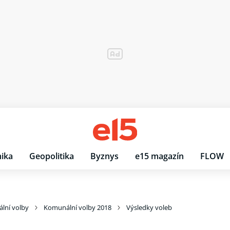
ika
Geopolitika
Byznys
e15 magazín
FLOW
lní volby
Komunální volby 2018
Výsledky voleb