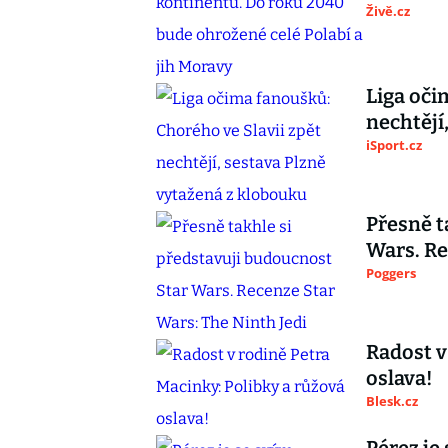
Živě.cz
Liga oči
nechtějí
iSport.cz
Přesně t
Wars. Re
Poggers
Radost v
oslava!
Blesk.cz