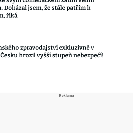
 se svým comebackem zatím velmi
. Dokázal jsem, že stále patřím k
m, říká
nského zpravodajství exkluzivně v
 Česku hrozil vyšší stupeň nebezpečí!