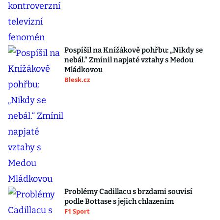
Pospíšil na Knížákově pohřbu: „Nikdy se
nebál.“ Zmínil napjaté vztahy s Medou
Mládkovou
Blesk.cz
Problémy Cadillacu s brzdami souvisí
podle Bottase s jejich chlazením
F1 Sport