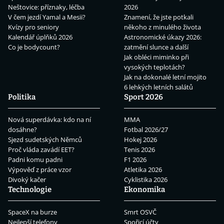
Neštovice: příznaky, léčba
2026
V čem jezdí Yamal a Mesii?
Znamení, že jste potkali
Kvízy pro seniory
někoho z minulého života
Kalendář úplňků 2026
Astronomické úkazy 2026:
Co je bodycount?
zatmění slunce a další
Jak obléci miminko při
vysokých teplotách?
Jak na dokonalé letní mojito
6 lehkých letních salátů
Politika
Sport 2026
Nová superdávka: kdo na ní
MMA
dosáhne?
Fotbal 2026/27
Sjezd sudetských Němců
Hokej 2026
Proč vláda zavádí EET?
Tenis 2026
Padni komu padni
F1 2026
Výpověď z práce vzor
Atletika 2026
Divoký kačer
Cyklistika 2026
Technologie
Ekonomika
SpaceX na burze
Smrt OSVČ
Nejlepší telefony
Spořicí účty