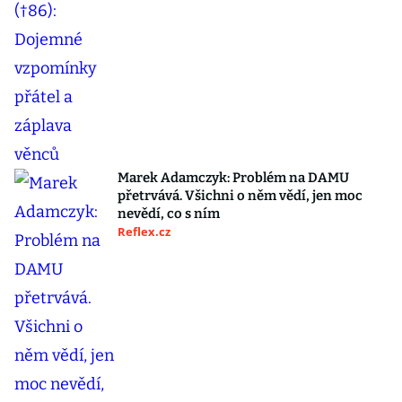
Marek Adamczyk: Problém na DAMU
přetrvává. Všichni o něm vědí, jen moc
nevědí, co s ním
Reflex.cz