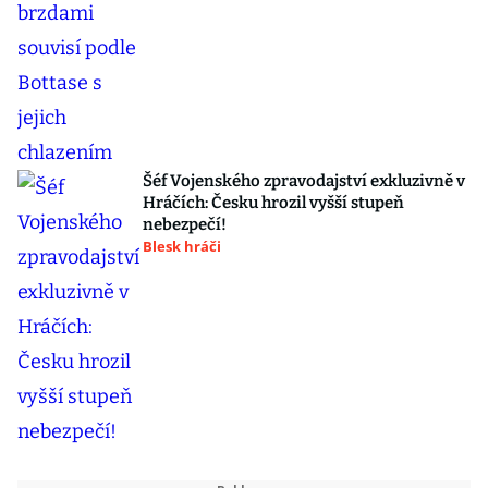
Šéf Vojenského zpravodajství exkluzivně v
Hráčích: Česku hrozil vyšší stupeň
nebezpečí!
Blesk hráči