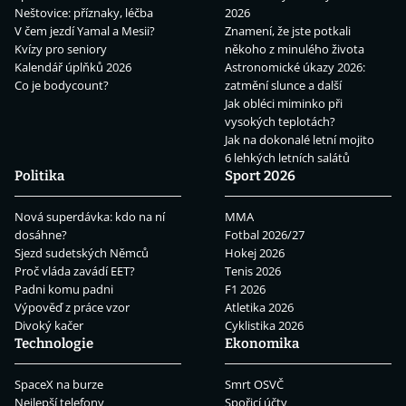
Neštovice: příznaky, léčba
2026
V čem jezdí Yamal a Mesii?
Znamení, že jste potkali
Kvízy pro seniory
někoho z minulého života
Kalendář úplňků 2026
Astronomické úkazy 2026:
Co je bodycount?
zatmění slunce a další
Jak obléci miminko při
vysokých teplotách?
Jak na dokonalé letní mojito
6 lehkých letních salátů
Politika
Sport 2026
Nová superdávka: kdo na ní
MMA
dosáhne?
Fotbal 2026/27
Sjezd sudetských Němců
Hokej 2026
Proč vláda zavádí EET?
Tenis 2026
Padni komu padni
F1 2026
Výpověď z práce vzor
Atletika 2026
Divoký kačer
Cyklistika 2026
Technologie
Ekonomika
SpaceX na burze
Smrt OSVČ
Nejlepší telefony
Spořicí účty