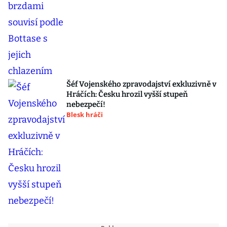
Šéf Vojenského zpravodajství exkluzivně v
Hráčích: Česku hrozil vyšší stupeň
nebezpečí!
Blesk hráči