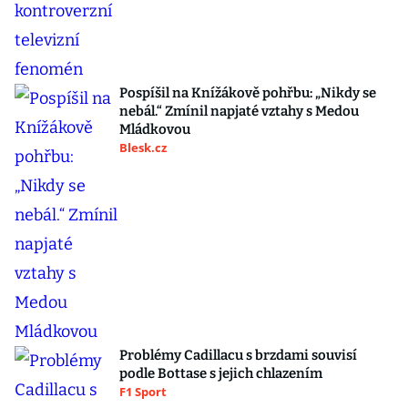
Pospíšil na Knížákově pohřbu: „Nikdy se
nebál.“ Zmínil napjaté vztahy s Medou
Mládkovou
Blesk.cz
Problémy Cadillacu s brzdami souvisí
podle Bottase s jejich chlazením
F1 Sport