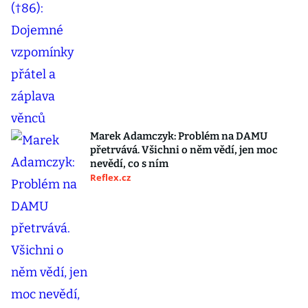
Marek Adamczyk: Problém na DAMU
přetrvává. Všichni o něm vědí, jen moc
nevědí, co s ním
Reflex.cz