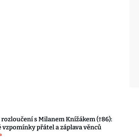
 rozloučení s Milanem Knížákem (†86):
vzpomínky přátel a záplava věnců
a