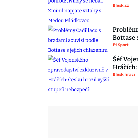
Blesk.cz
Problémy
Bottase 
F1 Sport
Šéf Voje
Hráčích:
Blesk hráči