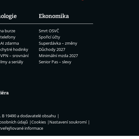
ologie
Ekonomika
na burze
Smrt OSVČ
 telefony
Spořicí účty
 AI zdarma
Superdávka – změny
 chytré hodinky
Důchody 2027
 VPN – srovnání
Minimální mzda 2027
ilmy a seriály
Senior Pas – slevy
iéra
n. B 19490 a dodavatelé obsahu
 osobních údajů
Cookies
Nastavení soukromí
zveřejňované informace