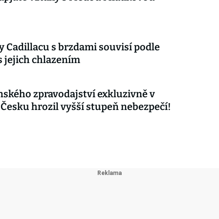
 Cadillacu s brzdami souvisí podle
s jejich chlazením
nského zpravodajství exkluzivně v
 Česku hrozil vyšší stupeň nebezpečí!