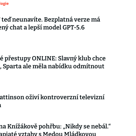
logie
teď neunavíte. Bezplatná verze má
ý chat a lepší model GPT-5.6
é přestupy ONLINE: Slavný klub chce
 Sparta ale měla nabídku odmítnout
attinson oživí kontroverzní televizní
n
 na Knížákově pohřbu: „Nikdy se nebál.“
apjaté vztahy s Medou Mládkovou