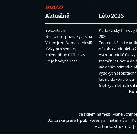
2026/27
Aktuálně
Léto 2026
Epicentrum
Karlovarský filmový f
Neštovice: příznaky, léčba
2026
V čem jezdí Yamal a Mesii?
Znamení, že jste potk
Kvízy pro seniory
někoho z minulého ž
Kalendář úplňků 2026
Astronomické úkazy 
Co je bodycount?
zatmění slunce a dalš
Jak obléci miminko př
vysokých teplotách?
Jak na dokonalé letní
6 lehkých letních sal
Kon
se sídlem náměstí Marie Schmolk
Autorská práva k publikovaným materiálům
Po
Vlastnická struktura
J