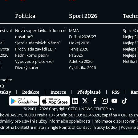
Politika
Sport 2026
Techn
estival
Nová superdávka: kdo na ní
MMA
SpaceX 
dosáhne?
Fotbal 2026/27
Nejlepší
ali
Sjezd sudetských Němců
Hokej 2026
Nejlepší
ivota
Proč vláda zavádí EET?
Tenis 2026
Nejlepší
2026:
Padni komu padni
F1 2026
Nejlepší
í
Výpověď z práce vzor
Atletika 2026
Netflix f
i
Divoký kačer
Cyklistika 2026
 mojito
átů
takty
Redakce
Inzerce
Předplatné
RSS
Kar
© 2001 - 2026 Copyright
CZECH NEWS CENTER a.s.
ové 3493/1, 100 00 Praha 10 - Strašnice, IČO: 02346826, zapsána v OR, sp.z
dmínky pro užívání služby informační společnosti
Informace o zpracování
ednotná kontaktní místa / Single Points of Contact
Etický kodex
Povinně 