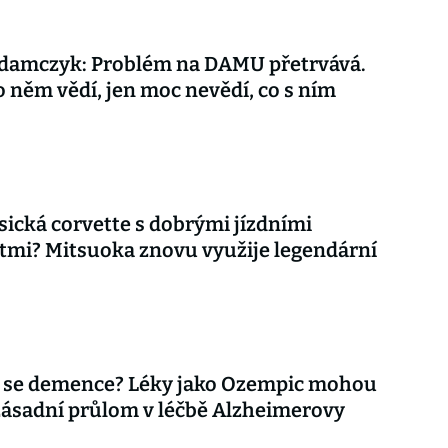
damczyk: Problém na DAMU přetrvává.
o něm vědí, jen moc nevědí, co s ním
asická corvette s dobrými jízdními
tmi? Mitsuoka znovu využije legendární
 se demence? Léky jako Ozempic mohou
zásadní průlom v léčbě Alzheimerovy