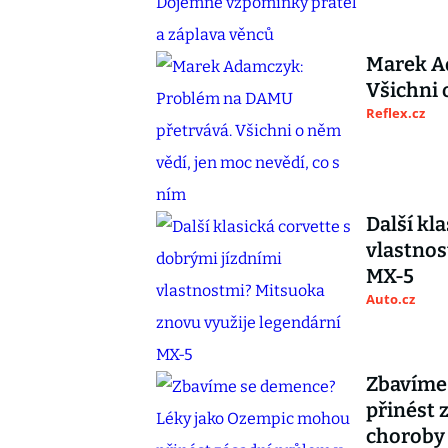
Marek A
Všichni 
Reflex.cz
Další kl
vlastnos
MX-5
Auto.cz
Zbavíme
přinést 
choroby