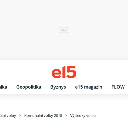
ika
Geopolitika
Byznys
e15 magazín
FLOW
lní volby
Komunální volby 2018
Výsledky voleb