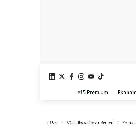
e15 Premium
Ekonom
e15.cz
Výsledky voleb a referend
Komuná