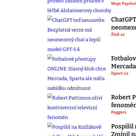
Moje Psycho
ChatGPT 
neomezen
Živě.cz
Fotbalov
Mercada,
iSport.cz
Robert P
fenomé
Poggers
Pospíšil
Zmínil n