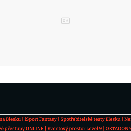
 na Blesku
iSport Fantasy
Spotřebitelské testy Blesku
Ne
vé přestupy ONLINE
Eventový prostor Level 9
OKTAGON 92