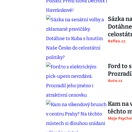
Sázka na
Dotáhne
celostátn
Reflex.cz
Ford to 
Prozradi
Auto.cz
Kam na v
těchto m
Moje Psycho