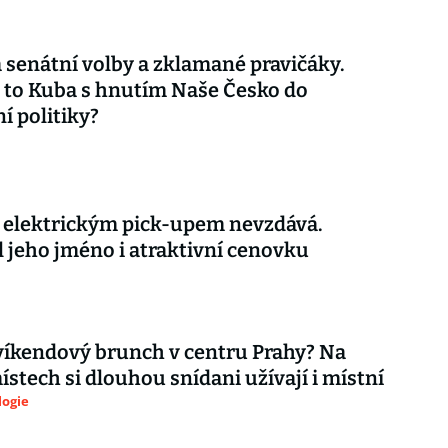
 senátní volby a zklamané pravičáky.
 to Kuba s hnutím Naše Česko do
í politiky?
s elektrickým pick-upem nevzdává.
l jeho jméno i atraktivní cenovku
íkendový brunch v centru Prahy? Na
ístech si dlouhou snídani užívají i místní
logie