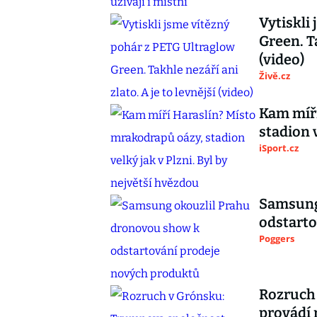
Vytiskli
Green. Ta
(video)
Živě.cz
Kam míří
stadion 
iSport.cz
Samsung
odstarto
Poggers
Rozruch
provádí 