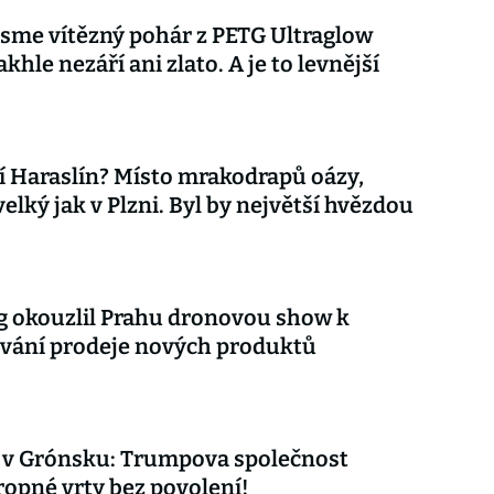
 jsme vítězný pohár z PETG Ultraglow
khle nezáří ani zlato. A je to levnější
 Haraslín? Místo mrakodrapů oázy,
velký jak v Plzni. Byl by největší hvězdou
 okouzlil Prahu dronovou show k
vání prodeje nových produktů
 v Grónsku: Trumpova společnost
ropné vrty bez povolení!