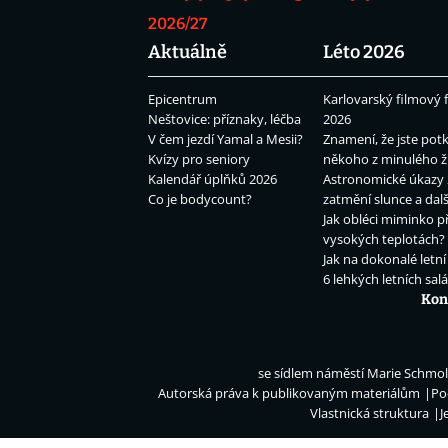
2026/27
Aktuálně
Léto 2026
Epicentrum
Karlovarský filmový f
Neštovice: příznaky, léčba
2026
V čem jezdí Yamal a Mesii?
Znamení, že jste potk
Kvízy pro seniory
někoho z minulého ž
Kalendář úplňků 2026
Astronomické úkazy 
Co je bodycount?
zatmění slunce a dalš
Jak obléci miminko př
vysokých teplotách?
Jak na dokonalé letní
6 lehkých letních sal
Kon
se sídlem náměstí Marie Schmolk
Autorská práva k publikovaným materiálům
Po
Vlastnická struktura
J