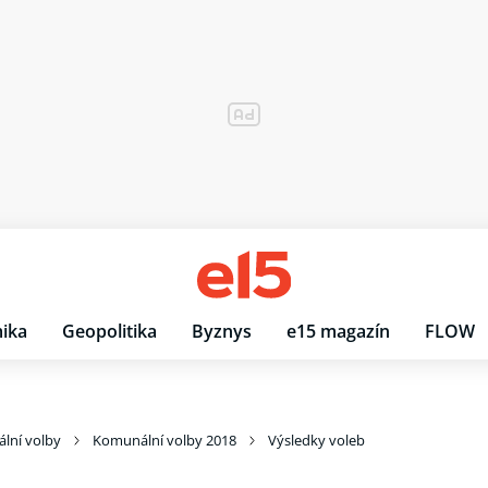
ika
Geopolitika
Byznys
e15 magazín
FLOW
lní volby
Komunální volby 2018
Výsledky voleb