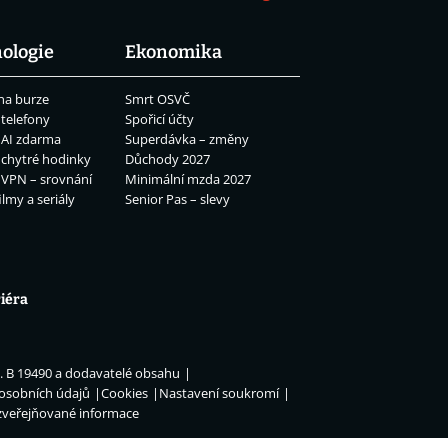
ologie
Ekonomika
na burze
Smrt OSVČ
 telefony
Spořicí účty
 AI zdarma
Superdávka – změny
 chytré hodinky
Důchody 2027
 VPN – srovnání
Minimální mzda 2027
ilmy a seriály
Senior Pas – slevy
iéra
n. B 19490 a dodavatelé obsahu
 osobních údajů
Cookies
Nastavení soukromí
zveřejňované informace