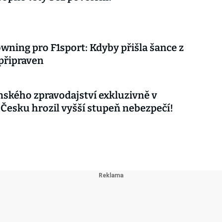
wning pro F1sport: Kdyby přišla šance z
 připraven
nského zpravodajství exkluzivně v
 Česku hrozil vyšší stupeň nebezpečí!