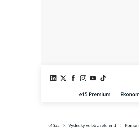
e15 Premium
Ekonom
e15.cz
Výsledky voleb a referend
Komuná