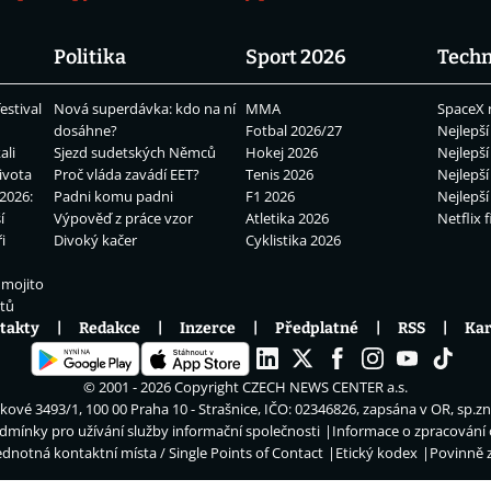
Politika
Sport 2026
Techn
estival
Nová superdávka: kdo na ní
MMA
SpaceX 
dosáhne?
Fotbal 2026/27
Nejlepší
ali
Sjezd sudetských Němců
Hokej 2026
Nejlepší
ivota
Proč vláda zavádí EET?
Tenis 2026
Nejlepší
2026:
Padni komu padni
F1 2026
Nejlepší
í
Výpověď z práce vzor
Atletika 2026
Netflix f
i
Divoký kačer
Cyklistika 2026
 mojito
átů
takty
Redakce
Inzerce
Předplatné
RSS
Kar
© 2001 - 2026 Copyright
CZECH NEWS CENTER a.s.
ové 3493/1, 100 00 Praha 10 - Strašnice, IČO: 02346826, zapsána v OR, sp.z
dmínky pro užívání služby informační společnosti
Informace o zpracování
ednotná kontaktní místa / Single Points of Contact
Etický kodex
Povinně 