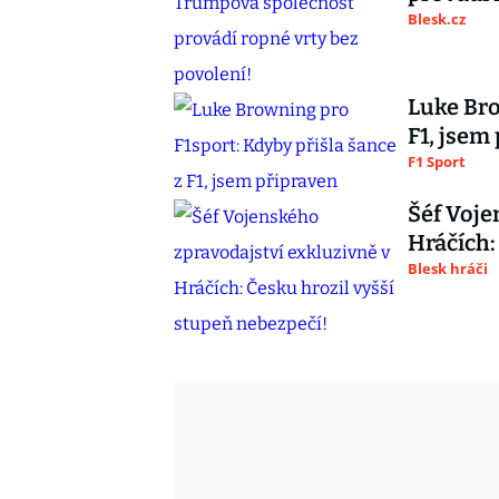
Blesk.cz
Luke Bro
F1, jsem
F1 Sport
Šéf Voje
Hráčích:
Blesk hráči