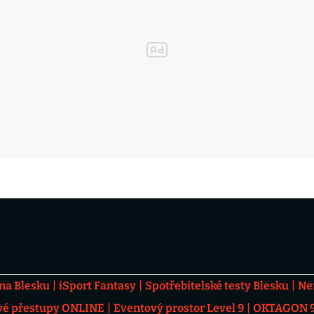
 na Blesku
iSport Fantasy
Spotřebitelské testy Blesku
Ne
vé přestupy ONLINE
Eventový prostor Level 9
OKTAGON 92