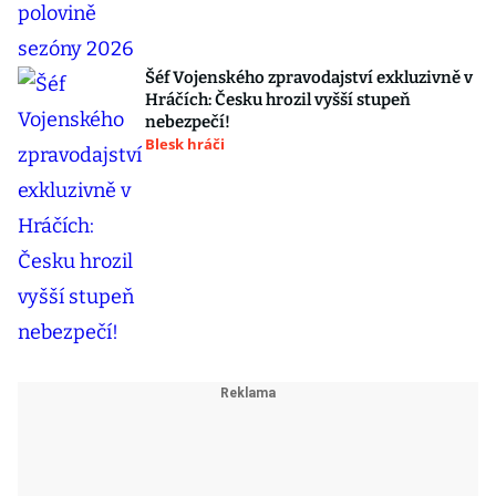
Šéf Vojenského zpravodajství exkluzivně v
Hráčích: Česku hrozil vyšší stupeň
nebezpečí!
Blesk hráči