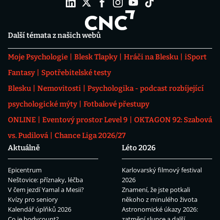
Další témata z našich webů
Moje Psychologie
Blesk Tlapky
Hráči na Blesku
iSport
Fantasy
Spotřebitelské testy
Blesku
Nemovitosti
Psychologika - podcast rozbíjející
psychologické mýty
Fotbalové přestupy
ONLINE
Eventový prostor Level 9
OKTAGON 92: Szabová
vs. Pudilová
Chance Liga 2026/27
Aktuálně
Léto 2026
Epicentrum
Karlovarský filmový festival
Neštovice: příznaky, léčba
2026
V čem jezdí Yamal a Mesii?
Znamení, že jste potkali
Kvízy pro seniory
někoho z minulého života
Kalendář úplňků 2026
Astronomické úkazy 2026:
Co je bodycount?
zatmění slunce a další