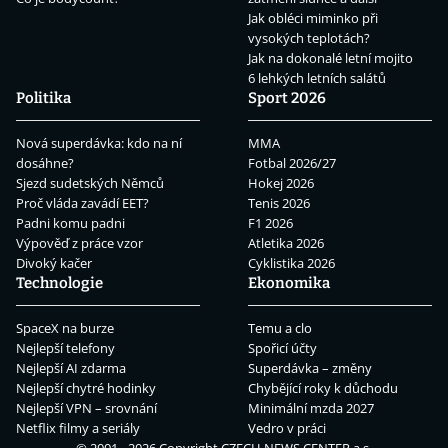
Jak obléci miminko při
vysokých teplotách?
Jak na dokonalé letní mojito
6 lehkých letních salátů
Politika
Sport 2026
Nová superdávka: kdo na ní
MMA
dosáhne?
Fotbal 2026/27
Sjezd sudetských Němců
Hokej 2026
Proč vláda zavádí EET?
Tenis 2026
Padni komu padni
F1 2026
Výpověď z práce vzor
Atletika 2026
Divoký kačer
Cyklistika 2026
Technologie
Ekonomika
SpaceX na burze
Temu a clo
Nejlepší telefony
Spořicí účty
Nejlepší AI zdarma
Superdávka – změny
Nejlepší chytré hodinky
Chybějící roky k důchodu
Nejlepší VPN – srovnání
Minimální mzda 2027
Netflix filmy a seriály
Vedro v práci