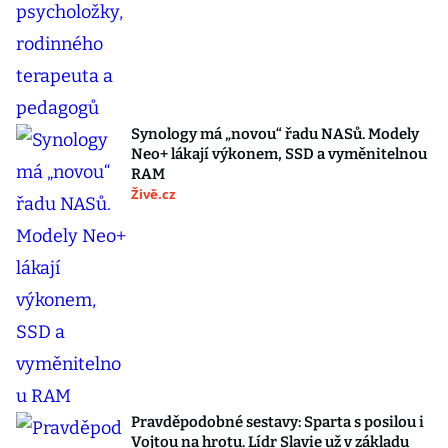
Synology má „novou“ řadu NASů. Modely
Neo+ lákají výkonem, SSD a vyměnitelnou
RAM
Živě.cz
Pravděpodobné sestavy: Sparta s posilou i
Vojtou na hrotu. Lídr Slavie už v základu